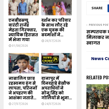
SHARE
एनबीडब्ल्यू
दर्शन कर परिवार
वारंटी राजेंद्र
के साथ लौट रहे
PREVIOUS POS
मेहता गिरफ्तार,
एक युवक की
सम्पतचक क
न्यायिक हिरासत
बदमाशों ने...
मिलाकर नग
में भेजा गया
28/07/2026
स्वागत
01/08/2026
News C
RELATED PO
नाबालिग छात्र
दानापुर में
रहस्यमय ढंग से
दिनदहाड़े बेखौफ
लापता, परिजनों
अपराधियों ने
ने अपहरण की
सोनू सिंह को
आशंका जताते...
गोलियों से भूना...
27/07/2026
24/07/2026