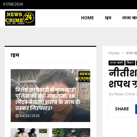
07/08/2026
HOME
क्राइम
ताजा खबर
Home
ताजा खब
क्राइम
ताजा खबरें
बिहार
नीतीश 
शपथ ग
विशेष छापेमारी में फुलकाहा
by
News Crime 
पुलिस की बड़ी सफलता, 36
लीटर नेपाली शराब के साथ दो
तस्कर गिरफ्तार!
SHARE
04/08/2026