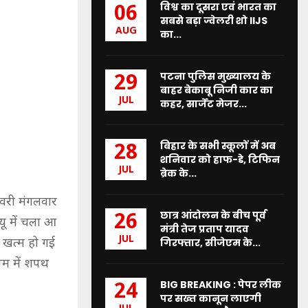
विश्व का दूसरा एवं भारत का
06
सबसे बड़ा ज्वेलरी शो IIJS
AUG
का...
पटना पुलिस मुख्यालय के
29
बाहर बेकाबू निजी कार का
JUL
कहर, सार्जेंट मेजर...
बिहार के सभी स्कूलों में अब
28
शनिवार को हाफ-डे, टिफिन
JUL
ब्रेक के...
वरी मंगलवार
छात्र आंदोलन के बीच पूर्व
26
यू में चला आ
मंत्री तेज प्रताप यादव
JUL
ं खत्म हो गई
गिरफ्तार, सीजेएम के...
डपम में शपथ
BIG BREAKING : पेपर लीक
24
पर सख्त कानून लाएगी