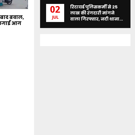
रिटायर्ड पुलिसकर्मी से 25
02
लाख की रंगदारी मांगने
 बाद बवाल,
JUL
वाला गिरफ्तार, नदी थाना...
ं लगाई आग