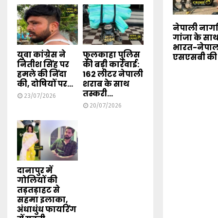
नेपाली नाग
गांजा के साथ
भारत-नेपाल
युवा कांग्रेस ने
फुलकाहा पुलिस
एसएसबी की ब
नितीश सिंह पर
की बड़ी कार्रवाई:
हमले की निंदा
162 लीटर नेपाली
की, दोषियों पर...
शराब के साथ
तस्करी...
23/07/2026
20/07/2026
दानापुर में
गोलियों की
तड़तड़ाहट से
सहमा इलाका,
अंधाधुंध फायरिंग