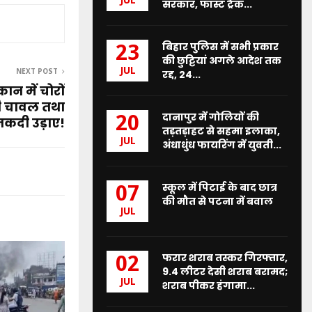
JUL
सरकार, फास्ट ट्रैक...
बिहार पुलिस में सभी प्रकार
23
की छुट्टियां अगले आदेश तक
JUL
NEXT POST
रद्द, 24...
ान में चोरों
री चावल तथा
दानापुर में गोलियों की
20
नकदी उड़ाए!
तड़तड़ाहट से सहमा इलाका,
JUL
अंधाधुंध फायरिंग में युवती...
स्कूल में पिटाई के बाद छात्र
07
की मौत से पटना में बवाल
JUL
फरार शराब तस्कर गिरफ्तार,
02
9.4 लीटर देसी शराब बरामद;
JUL
शराब पीकर हंगामा...