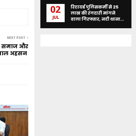
रिटायर्ड पुलिसकर्मी से 25
02
लाख की रंगदारी मांगने
JUL
वाला गिरफ्तार, नदी थाना...
NEXT POST
कर समाज और
इकबाल अहसन