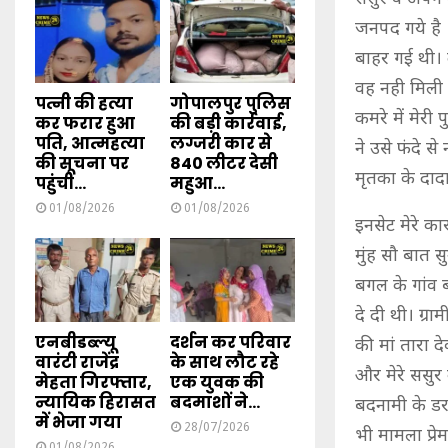
जनपद गये है 
बाहर गई थी। 
वह नही मिली 
पत्नी की हत्या
गोपालपुर पुलिस
कमरे में मेरी
कर फरार हुआ
की बड़ी कार्रवाई,
पति, आत्महत्या
लग्जरी कार से
ने उसे फंदे स
की सूचना पर
840 लीटर देसी
मृतका के दादा
पहुंची...
महुआ...
01/08/2026
01/08/2026
इनसेट मेरे क
मुंह सौ बात स
बगल के गांव ब
दे दी थी। ग्र
एनबीडब्ल्यू
दर्शन कर परिवार
की मां तारा 
वारंटी राजेंद्र
के साथ लौट रहे
और मेरे ससुर
मेहता गिरफ्तार,
एक युवक की
न्यायिक हिरासत
बदमाशों ने...
बदनामी के डर
में भेजा गया
28/07/2026
भी मामला प्र
01/08/2026