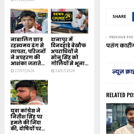
SHARE
PREVIOUS POS
नाबालिग छात्र
दानापुर में
पतंग कारी
रहस्यमय ढंग से
दिनदहाड़े बेखौफ
लापता, परिजनों
अपराधियों ने
ने अपहरण की
सोनू सिंह को
आशंका जताते...
गोलियों से भूना...
न्यूज़ क्
27/07/2026
24/07/2026
RELATED PO
युवा कांग्रेस ने
नितीश सिंह पर
हमले की निंदा
की, दोषियों पर...