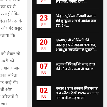
JUL
सरकार, फास्ट ट्रैक...
 कर घर से
तरफ गई लेकिन
बिहार पुलिस में सभी प्रकार
23
की छुट्टियां अगले आदेश तक
 देखा कि उनके
JUL
रद्द, 24...
ं और मेरे ससुर
े बताया कि
दानापुर में गोलियों की
20
तड़तड़ाहट से सहमा इलाका,
JUL
अंधाधुंध फायरिंग में युवती...
ा को लेकर सौ
 जनवरी को
स्कूल में पिटाई के बाद छात्र
07
ंसी लगाकर जान
की मौत से पटना में बवाल
JUL
मृतका सरिता
र पर आई थी।
फरार शराब तस्कर गिरफ्तार,
02
ी थी और
9.4 लीटर देसी शराब बरामद;
 परिजनों ने
JUL
शराब पीकर हंगामा...
 था।