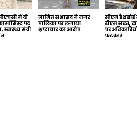
ीएचसी में दो
नामित सभासद ने नगर
सीएम डैशबोर्ड स
फार्मासिस्ट पद
पालिका पर लगाया
डीएम सख्त, खर
स्वास्थ्य मंत्री
भ्रष्टाचार का आरोप
पर अधिकारियो
यत
फटकार