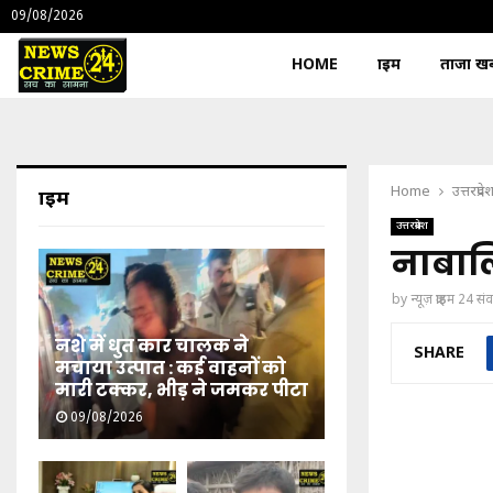
09/08/2026
HOME
क्राइम
ताजा खबर
Home
उत्तरप्रदे
क्राइम
उत्तरप्रदेश
नाबाल
by
न्यूज़ क्राइम 24 स
नशे में धुत कार चालक ने
SHARE
मचाया उत्पात : कई वाहनों को
मारी टक्कर, भीड़ ने जमकर पीटा
09/08/2026