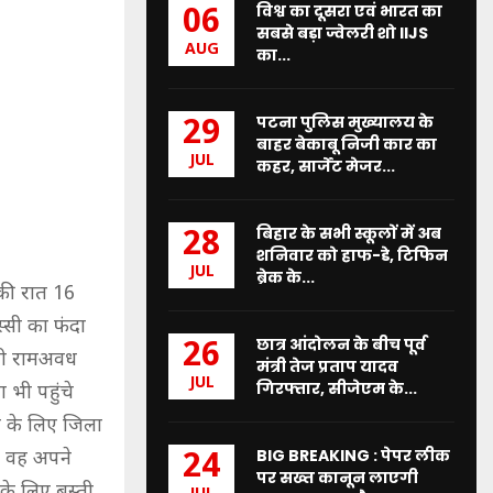
विश्व का दूसरा एवं भारत का
06
सबसे बड़ा ज्वेलरी शो IIJS
AUG
का...
पटना पुलिस मुख्यालय के
29
बाहर बेकाबू निजी कार का
JUL
कहर, सार्जेंट मेजर...
बिहार के सभी स्कूलों में अब
28
शनिवार को हाफ-डे, टिफिन
JUL
ब्रेक के...
र की रात 16
स्सी का फंदा
छात्र आंदोलन के बीच पूर्व
26
ारी रामअवध
मंत्री तेज प्रताप यादव
JUL
गिरफ्तार, सीजेएम के...
 भी पहुंचे
म के लिए जिला
BIG BREAKING : पेपर लीक
कि वह अपने
24
पर सख्त कानून लाएगी
के लिए बस्ती