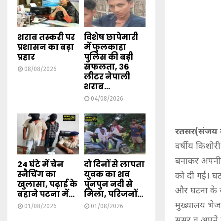
शराब तस्करी पर
विशेष छापेमारी
प्रशासन का बड़ा
में फुलकाहा
प्रहार
पुलिस की बड़ी
सफलता, 36
08/08/2026
लीटर नेपाली
शराब...
04/08/2026
रतसर(संजय क
वर्षीय किशोरी
बनाकर अपनी ज
24 घंटे में चेन
दो दिनों से लापता
स्नैचिंग का
युवक का शव
को दी गई। घटन
खुलासा, पढ़ाई के
पुनपुन नदी से
और घटना के स
बहाने पटना में...
मिला, परिजनों...
मुख्यालय भेज 
01/08/2026
01/08/2026
ससुर व अपने 