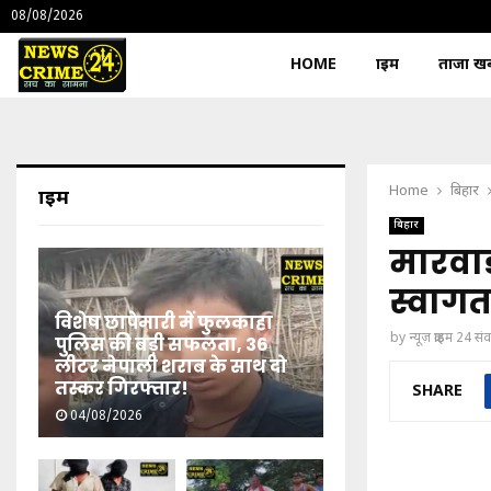
08/08/2026
HOME
क्राइम
ताजा खबर
Home
बिहार
क्राइम
बिहार
मारवाड
स्वागत
विशेष छापेमारी में फुलकाहा
by
न्यूज़ क्राइम 24 स
पुलिस की बड़ी सफलता, 36
लीटर नेपाली शराब के साथ दो
तस्कर गिरफ्तार!
SHARE
04/08/2026