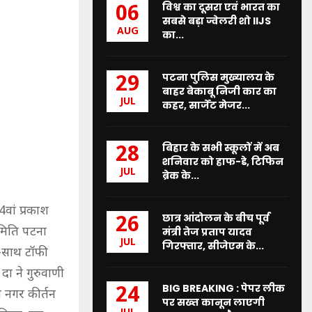
विश्व का दूसरा एवं भारत का
06
सबसे बड़ा ज्वेलरी शो IIJS
AUG
का...
पटना पुलिस मुख्यालय के
29
बाहर बेकाबू निजी कार का
JUL
कहर, सार्जेंट मेजर...
बिहार के सभी स्कूलों में अब
28
शनिवार को हाफ-डे, टिफिन
JUL
ब्रेक के...
4वां प्रकाश
छात्र आंदोलन के बीच पूर्व
26
समिति पटना
मंत्री तेज प्रताप यादव
JUL
गिरफ्तार, सीजेएम के...
थ-साथ टॉफी
ा ने गुरुवाणी
BIG BREAKING : पेपर लीक
24
 नगर कीर्तन
पर सख्त कानून लाएगी