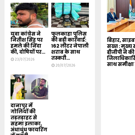
युवा कांग्रेस ने
फुलकाहा पुलिस
नितीश सिंह पर
की बड़ी कार्रवाई:
बिहार, साइ
हमले की निंदा
162 लीटर नेपाली
सख्त : मुख्
की, दोषियों पर...
शराब के साथ
डीजीपी ने की
तस्करी...
जिलाधिकारि
23/07/2026
साथ समीक्षा
20/07/2026
दानापुर में
गोलियों की
तड़तड़ाहट से
सहमा इलाका,
अंधाधुंध फायरिंग