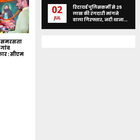
रिटायर्ड पुलिसकर्मी से 25
02
लाख की रंगदारी मांगने
JUL
वाला गिरफ्तार, नदी थाना...
े समरसता
-गांव
कार : सीएम