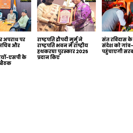
बर अपराध पर
राष्ट्रपति द्रौपदी मुर्मु ने
संत रविदास क
य सचिव और
राष्ट्रपति भवन में राष्ट्रीय
संदेश को गांव
हथकरघा पुरस्कार 2025
पहुंचाएगी सर
यों-एसपी के
प्रदान किए
 बैठक