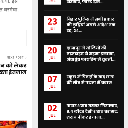
JUL
 किया. इस
सरकार, फास्ट ट्रैक...
मल बरमेचा,
बिहार पुलिस में सभी प्रकार
23
की छुट्टियां अगले आदेश तक
JUL
रद्द, 24...
दानापुर में गोलियों की
20
तड़तड़ाहट से सहमा इलाका,
JUL
NEXT POST
अंधाधुंध फायरिंग में युवती...
गमन को लेकर
पुख्ता इंतजाम
स्कूल में पिटाई के बाद छात्र
07
की मौत से पटना में बवाल
JUL
फरार शराब तस्कर गिरफ्तार,
02
9.4 लीटर देसी शराब बरामद;
JUL
शराब पीकर हंगामा...