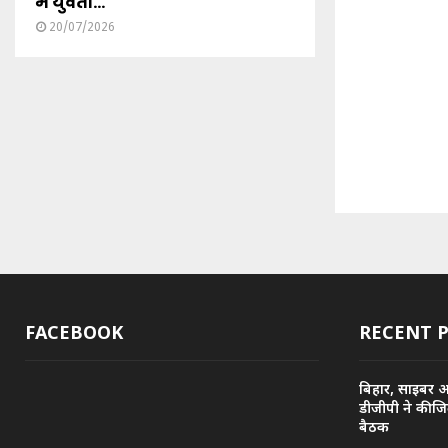
में युवती...
20/07/2026
FACEBOOK
RECENT 
बिहार, साइबर 
डीजीपी ने की ज
बैठक