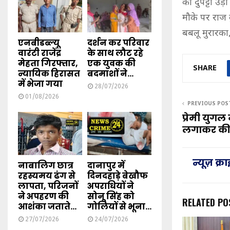
को दुपट्टा उड
मौके पर राज 
बबलू मुरारका
एनबीडब्ल्यू
दर्शन कर परिवार
वारंटी राजेंद्र
के साथ लौट रहे
मेहता गिरफ्तार,
एक युवक की
SHARE
न्यायिक हिरासत
बदमाशों ने...
में भेजा गया
28/07/2026
01/08/2026
PREVIOUS POS
प्रेमी युगल
लगाकर की
न्यूज़ क्
नाबालिग छात्र
दानापुर में
रहस्यमय ढंग से
दिनदहाड़े बेखौफ
लापता, परिजनों
अपराधियों ने
ने अपहरण की
सोनू सिंह को
RELATED PO
आशंका जताते...
गोलियों से भूना...
27/07/2026
24/07/2026