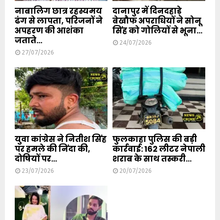
नाबालिग छात्र रहस्यमय
दानापुर में दिनदहाड़े
ढंग से लापता, परिजनों ने
बेखौफ अपराधियों ने सोनू
अपहरण की आशंका
सिंह को गोलियों से भूना...
जताते...
24/07/2026
27/07/2026
युवा कांग्रेस ने नितीश सिंह
फुलकाहा पुलिस की बड़ी
पर हमले की निंदा की,
कार्रवाई: 162 लीटर नेपाली
दोषियों पर...
शराब के साथ तस्करी...
23/07/2026
20/07/2026