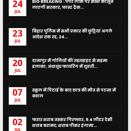
BIG BREAKING : पेपर लीक पर सख्त कानून
24
लाएगी सरकार, फास्ट ट्रैक...
JUL
बिहार पुलिस में सभी प्रकार की छुट्टियां अगले
23
आदेश तक रद्द, 24...
JUL
दानापुर में गोलियों की तड़तड़ाहट से सहमा
20
इलाका, अंधाधुंध फायरिंग में युवती...
JUL
स्कूल में पिटाई के बाद छात्र की मौत से पटना में
07
बवाल
JUL
फरार शराब तस्कर गिरफ्तार, 9.4 लीटर देसी
02
शराब बरामद; शराब पीकर हंगामा...
JUL