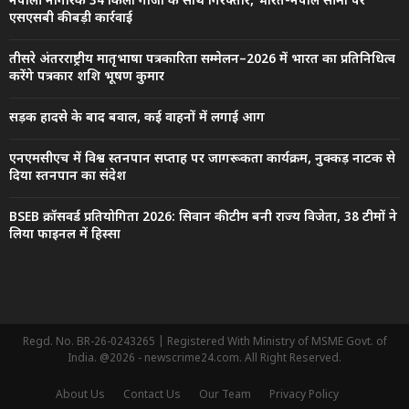
नेपाली नागरिक 34 किलो गांजा के साथ गिरफ्तार, भारत-नेपाल सीमा पर
एसएसबी की बड़ी कार्रवाई
तीसरे अंतरराष्ट्रीय मातृभाषा पत्रकारिता सम्मेलन–2026 में भारत का प्रतिनिधित्व
करेंगे पत्रकार शशि भूषण कुमार
सड़क हादसे के बाद बवाल, कई वाहनों में लगाई आग
एनएमसीएच में विश्व स्तनपान सप्ताह पर जागरूकता कार्यक्रम, नुक्कड़ नाटक से
दिया स्तनपान का संदेश
BSEB क्रॉसवर्ड प्रतियोगिता 2026: सिवान की टीम बनी राज्य विजेता, 38 टीमों ने
लिया फाइनल में हिस्सा
Regd. No. BR-26-0243265 | Registered With Ministry of MSME Govt. of
India. @2026 - newscrime24.com. All Right Reserved.
About Us
Contact Us
Our Team
Privacy Policy