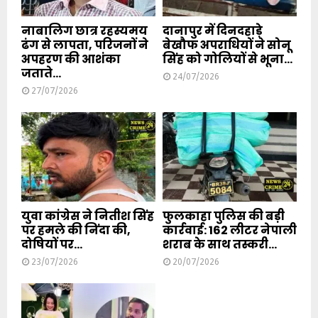
नाबालिग छात्र रहस्यमय
दानापुर में दिनदहाड़े
ढंग से लापता, परिजनों ने
बेखौफ अपराधियों ने सोनू
अपहरण की आशंका
सिंह को गोलियों से भूना...
जताते...
24/07/2026
27/07/2026
युवा कांग्रेस ने नितीश सिंह
फुलकाहा पुलिस की बड़ी
पर हमले की निंदा की,
कार्रवाई: 162 लीटर नेपाली
दोषियों पर...
शराब के साथ तस्करी...
23/07/2026
20/07/2026