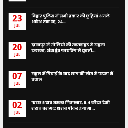
बिहार पुलिस में सभी प्रकार की छुट्टियां अगले
23
आदेश तक रद्द, 24...
JUL
दानापुर में गोलियों की तड़तड़ाहट से सहमा
20
इलाका, अंधाधुंध फायरिंग में युवती...
JUL
स्कूल में पिटाई के बाद छात्र की मौत से पटना में
07
बवाल
JUL
फरार शराब तस्कर गिरफ्तार, 9.4 लीटर देसी
02
शराब बरामद; शराब पीकर हंगामा...
JUL