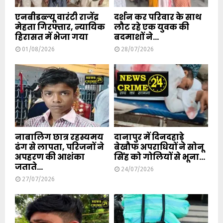
एनबीडब्ल्यू वारंटी राजेंद्र
दर्शन कर परिवार के साथ
मेहता गिरफ्तार, न्यायिक
लौट रहे एक युवक की
हिरासत में भेजा गया
बदमाशों ने...
01/08/2026
28/07/2026
नाबालिग छात्र रहस्यमय
दानापुर में दिनदहाड़े
ढंग से लापता, परिजनों ने
बेखौफ अपराधियों ने सोनू
अपहरण की आशंका
सिंह को गोलियों से भूना...
जताते...
24/07/2026
27/07/2026