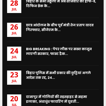
बिहार के सभी स्कूलों में अब शनिवार को हाफ-डे,
28
टिफिन ब्रेक के...
JUL
छात्र आंदोलन के बीच पूर्व मंत्री तेज प्रताप यादव
26
गिरफ्तार, सीजेएम के...
JUL
BIG BREAKING : पेपर लीक पर सख्त कानून
24
लाएगी सरकार, फास्ट ट्रैक...
JUL
बिहार पुलिस में सभी प्रकार की छुट्टियां अगले
23
आदेश तक रद्द, 24...
JUL
दानापुर में गोलियों की तड़तड़ाहट से सहमा
20
इलाका, अंधाधुंध फायरिंग में युवती...
JUL