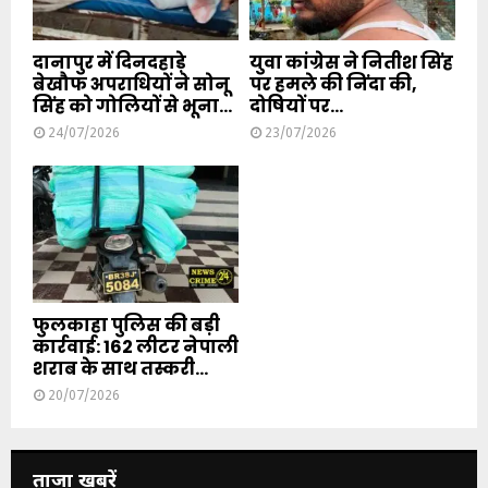
दानापुर में दिनदहाड़े
युवा कांग्रेस ने नितीश सिंह
बेखौफ अपराधियों ने सोनू
पर हमले की निंदा की,
सिंह को गोलियों से भूना...
दोषियों पर...
24/07/2026
23/07/2026
फुलकाहा पुलिस की बड़ी
कार्रवाई: 162 लीटर नेपाली
शराब के साथ तस्करी...
20/07/2026
ताजा खबरें