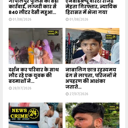
गोपालपुर पुलिस की बड़ी
एनबीडब्ल्यू वारंटी राजेंद्र
कार्रवाई, लग्जरी कार से
मेहता गिरफ्तार, न्यायिक
840 लीटर देसी महुआ...
हिरासत में भेजा गया
01/08/2026
01/08/2026
दर्शन कर परिवार के साथ
नाबालिग छात्र रहस्यमय
लौट रहे एक युवक की
ढंग से लापता, परिजनों ने
बदमाशों ने...
अपहरण की आशंका
जताते...
28/07/2026
27/07/2026