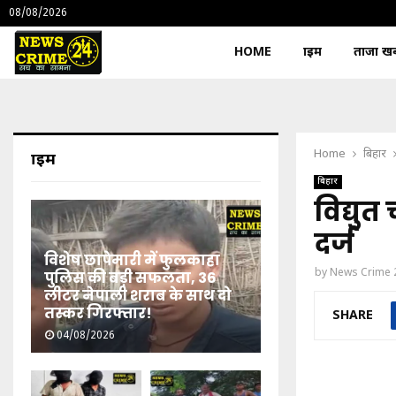
08/08/2026
HOME
क्राइम
ताजा खबर
Home
बिहार
क्राइम
बिहार
विद्युत
दर्ज
विशेष छापेमारी में फुलकाहा
by
News Crime 
पुलिस की बड़ी सफलता, 36
लीटर नेपाली शराब के साथ दो
तस्कर गिरफ्तार!
SHARE
04/08/2026