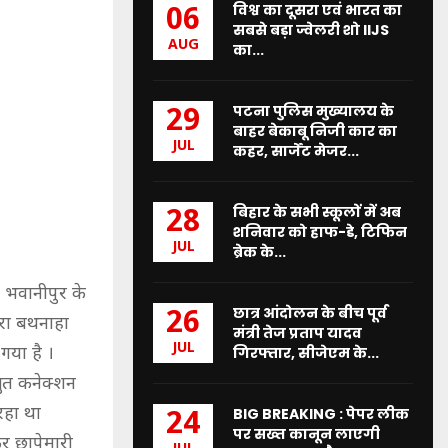
विश्व का दूसरा एवं भारत का
06
सबसे बड़ा ज्वेलरी शो IIJS
AUG
का...
पटना पुलिस मुख्यालय के
29
बाहर बेकाबू निजी कार का
JUL
कहर, सार्जेंट मेजर...
बिहार के सभी स्कूलों में अब
28
शनिवार को हाफ-डे, टिफिन
JUL
ब्रेक के...
ा भवानीपुर के
छात्र आंदोलन के बीच पूर्व
26
ारा बथनाहा
मंत्री तेज प्रताप यादव
JUL
गया है ।
गिरफ्तार, सीजेएम के...
युत कनेक्शन
रहा था
BIG BREAKING : पेपर लीक
24
पर सख्त कानून लाएगी
र छापेमारी