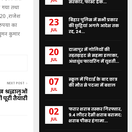
JUL
सरकार, फास्ट ट्रैक...
ा गया तथा
320 ,राजेश
बिहार पुलिस में सभी प्रकार
23
रुपया का
की छुट्टियां अगले आदेश तक
JUL
रद्द, 24...
सुमन कुमार
दानापुर में गोलियों की
20
तड़तड़ाहट से सहमा इलाका,
JUL
अंधाधुंध फायरिंग में युवती...
स्कूल में पिटाई के बाद छात्र
07
NEXT POST
की मौत से पटना में बवाल
JUL
 श्रद्धालुओं
ी पूरी तैयारी
फरार शराब तस्कर गिरफ्तार,
02
9.4 लीटर देसी शराब बरामद;
JUL
शराब पीकर हंगामा...