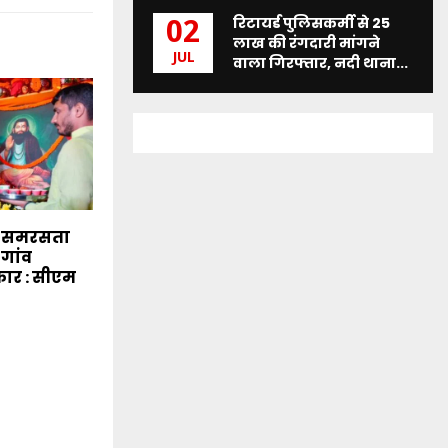
रिटायर्ड पुलिसकर्मी से 25
02
लाख की रंगदारी मांगने
JUL
वाला गिरफ्तार, नदी थाना...
े समरसता
-गांव
कार : सीएम