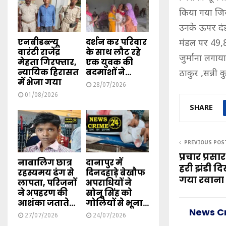
किया गया जिस
उनके ऊपर दंड
एनबीडब्ल्यू
दर्शन कर परिवार
मंडल पर 49,
वारंटी राजेंद्र
के साथ लौट रहे
जुर्माना लगा
मेहता गिरफ्तार,
एक युवक की
न्यायिक हिरासत
बदमाशों ने...
ठाकुर ,सन्नी क
में भेजा गया
28/07/2026
01/08/2026
SHARE
PREVIOUS POS
प्रचार प्रस
नाबालिग छात्र
दानापुर में
हरी झंडी 
रहस्यमय ढंग से
दिनदहाड़े बेखौफ
गया रवाना
लापता, परिजनों
अपराधियों ने
ने अपहरण की
सोनू सिंह को
आशंका जताते...
गोलियों से भूना...
News C
27/07/2026
24/07/2026