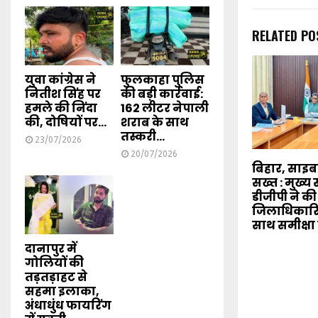
RELATED PO
युवा कांग्रेस ने
फुलकाहा पुलिस
नितीश सिंह पर
की बड़ी कार्रवाई:
हमले की निंदा
162 लीटर नेपाली
की, दोषियों पर...
शराब के साथ
तस्करी...
23/07/2026
20/07/2026
बिहार, साइ
सख्त : मुख्
डीजीपी ने की
जिलाधिकारि
साथ समीक्षा
दानापुर में
गोलियों की
तड़तड़ाहट से
सहमा इलाका,
अंधाधुंध फायरिंग