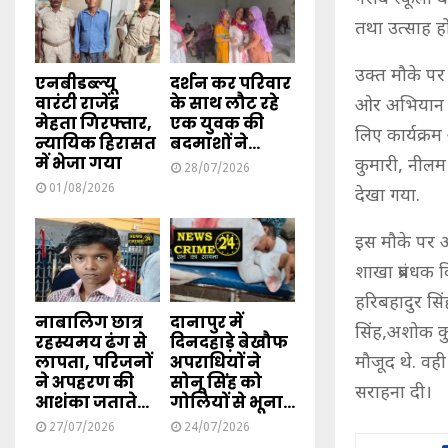
तथा उत्साह होग
उक्त मौके प
एनबीडब्ल्यू
दर्शन कर परिवार
वारंटी राजेंद्र
के साथ लौट रहे
ओर अभियान के 
मेहता गिरफ्तार,
एक युवक की
लिए कार्यक्रम 
न्यायिक हिरासत
बदमाशों ने...
में भेजा गया
कुमारी, नीलम 
28/07/2026
01/08/2026
देखा गया.
इस मौके पर अ
शाखा प्रबंधक 
हरिबहादुर सि
नाबालिग छात्र
दानापुर में
सिंह,अशोक कुम
रहस्यमय ढंग से
दिनदहाड़े बेखौफ
लापता, परिजनों
अपराधियों ने
मौजूद थे. वही
ने अपहरण की
सोनू सिंह को
सराहना दी।
आशंका जताते...
गोलियों से भूना...
27/07/2026
24/07/2026