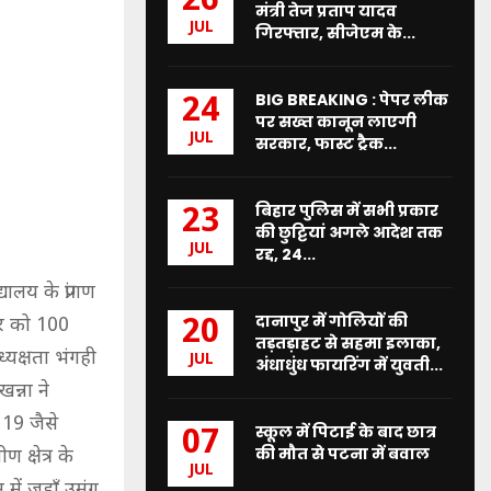
26
मंत्री तेज प्रताप यादव
JUL
गिरफ्तार, सीजेएम के...
BIG BREAKING : पेपर लीक
24
पर सख्त कानून लाएगी
JUL
सरकार, फास्ट ट्रैक...
बिहार पुलिस में सभी प्रकार
23
की छुट्टियां अगले आदेश तक
JUL
रद्द, 24...
ालय के प्रांगण
दानापुर में गोलियों की
20
ार को 100
तड़तड़ाहट से सहमा इलाका,
्यक्षता भंगही
JUL
अंधाधुंध फायरिंग में युवती...
न्ना ने
19 जैसे
स्कूल में पिटाई के बाद छात्र
07
की मौत से पटना में बवाल
क्षेत्र के
JUL
 में जहाँ उमंग