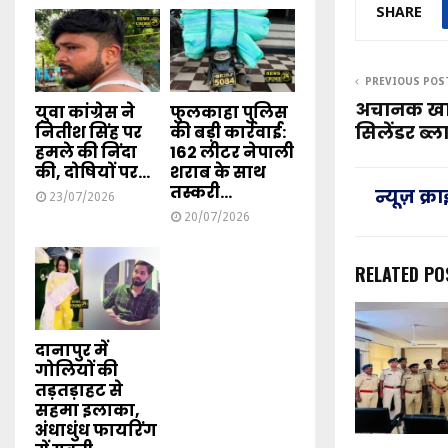
SHARE
PREVIOUS POS
अचानक खान
युवा कांग्रेस ने
फुलकाहा पुलिस
सिलेंडर ब्
नितीश सिंह पर
की बड़ी कार्रवाई:
हमले की निंदा
162 लीटर नेपाली
की, दोषियों पर...
शराब के साथ
तस्करी...
न्यूज़ क्
23/07/2026
20/07/2026
RELATED PO
दानापुर में
गोलियों की
तड़तड़ाहट से
सहमा इलाका,
अंधाधुंध फायरिंग