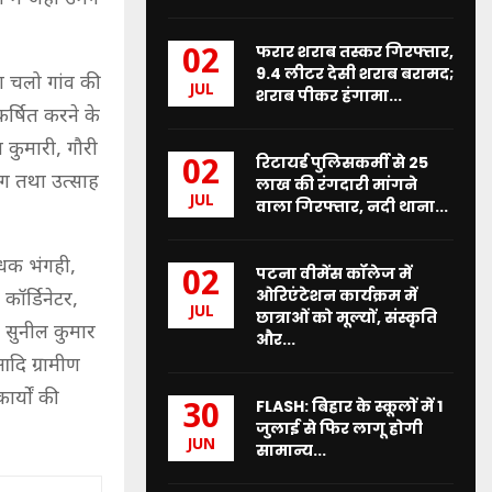
फरार शराब तस्कर गिरफ्तार,
02
9.4 लीटर देसी शराब बरामद;
 चलो गांव की
JUL
शराब पीकर हंगामा...
कर्षित करने के
ा कुमारी, गौरी
रिटायर्ड पुलिसकर्मी से 25
02
ंग तथा उत्साह
लाख की रंगदारी मांगने
JUL
वाला गिरफ्तार, नदी थाना...
ंधक भंगही,
पटना वीमेंस कॉलेज में
02
ओरिएंटेशन कार्यक्रम में
कॉर्डिनेटर,
JUL
छात्राओं को मूल्यों, संस्कृति
 सुनील कुमार
और...
आदि ग्रामीण
र्यों की
FLASH: बिहार के स्कूलों में 1
30
जुलाई से फिर लागू होगी
JUN
सामान्य...