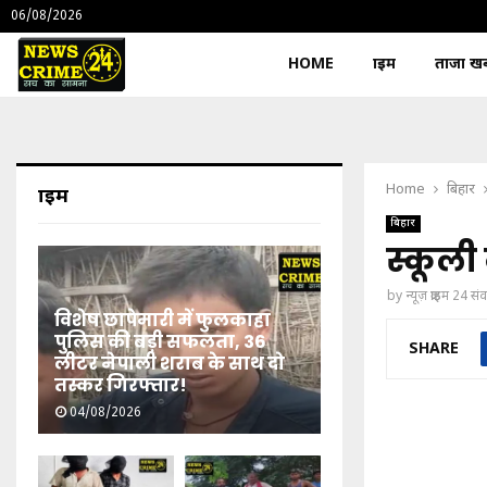
06/08/2026
HOME
क्राइम
ताजा खबर
Home
बिहार
क्राइम
बिहार
स्कूली
by
न्यूज़ क्राइम 24 स
विशेष छापेमारी में फुलकाहा
पुलिस की बड़ी सफलता, 36
SHARE
लीटर नेपाली शराब के साथ दो
तस्कर गिरफ्तार!
04/08/2026