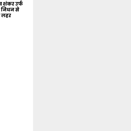
 शंकर उर्फ
े निधन से
की लहर