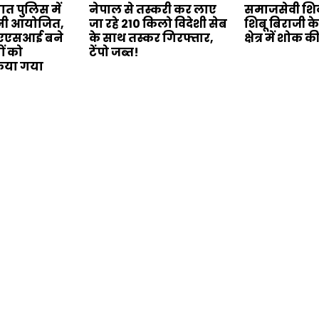
त पुलिस में
नेपाल से तस्करी कर लाए
समाजसेवी शिव
मनी आयोजित,
जा रहे 210 किलो विदेशी सेब
शिबू बिराजी क
े एएसआई बने
के साथ तस्कर गिरफ्तार,
क्षेत्र में शोक 
ों को
टेंपो जब्त!
िया गया