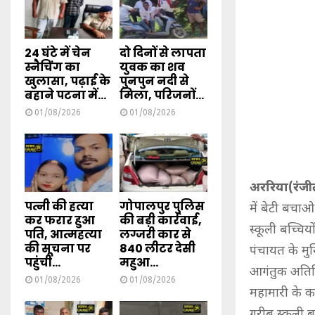
24 घंटे में चेन
दो दिनों से लापता
स्नैचिंग का
युवक का शव
खुलासा, पढ़ाई के
पुनपुन नदी से
बहाने पटना में...
मिला, परिजनों...
01/08/2026
01/08/2026
अररिया(रंजी
पत्नी की हत्या
गोपालपुर पुलिस
में बेटी बचा
कर फरार हुआ
की बड़ी कार्रवाई,
स्कूली बच्चिय
पति, आत्महत्या
लग्जरी कार से
की सूचना पर
840 लीटर देसी
पंचायत के मुख
पहुंची...
महुआ...
आगंतुक अतिथि
01/08/2026
01/08/2026
महामारी के का
गरीब स्कूली ब