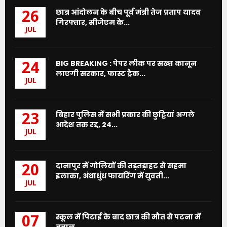
छात्र आंदोलन के बीच पूर्व मंत्री तेज प्रताप यादव
26
गिरफ्तार, सीजेएम के...
JUL
BIG BREAKING : पेपर लीक पर सख्त कानून
24
लाएगी सरकार, फास्ट ट्रैक...
JUL
बिहार पुलिस में सभी प्रकार की छुट्टियां अगले
23
आदेश तक रद्द, 24...
JUL
दानापुर में गोलियों की तड़तड़ाहट से सहमा
20
इलाका, अंधाधुंध फायरिंग में युवती...
JUL
स्कूल में पिटाई के बाद छात्र की मौत से पटना में
07
बवाल