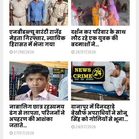
एनबीडब्ल्यू वारंटी राजेंद्र
दर्शन कर परिवार के साथ
मेहता गिरफ्तार, न्यायिक
लौट रहे एक युवक की
हिरासत में भेजा गया
बदमाशों ने...
01/08/2026
28/07/2026
नाबालिग छात्र रहस्यमय
दानापुर में दिनदहाड़े
ढंग से लापता, परिजनों ने
बेखौफ अपराधियों ने सोनू
अपहरण की आशंका
सिंह को गोलियों से भूना...
जताते...
24/07/2026
27/07/2026