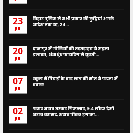
बिहार पुलिस में सभी प्रकार की छुट्टियां अगले
23
आदेश तक रद्द, 24...
JUL
दानापुर में गोलियों की तड़तड़ाहट से सहमा
20
इलाका, अंधाधुंध फायरिंग में युवती...
JUL
स्कूल में पिटाई के बाद छात्र की मौत से पटना में
07
बवाल
JUL
फरार शराब तस्कर गिरफ्तार, 9.4 लीटर देसी
02
शराब बरामद; शराब पीकर हंगामा...
JUL