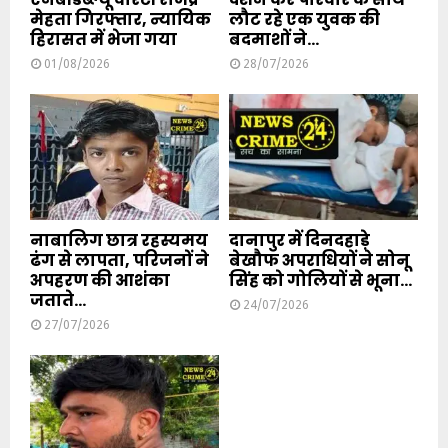
मेहता गिरफ्तार, न्यायिक
लौट रहे एक युवक की
हिरासत में भेजा गया
बदमाशों ने...
01/08/2026
28/07/2026
नाबालिग छात्र रहस्यमय
दानापुर में दिनदहाड़े
ढंग से लापता, परिजनों ने
बेखौफ अपराधियों ने सोनू
अपहरण की आशंका
सिंह को गोलियों से भूना...
जताते...
24/07/2026
27/07/2026