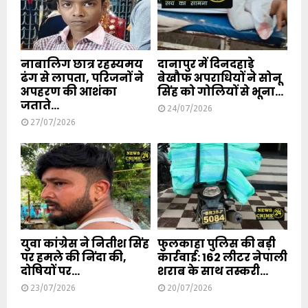
नाबालिग छात्र रहस्यमय
दानापुर में दिनदहाड़े
ढंग से लापता, परिजनों ने
बेखौफ अपराधियों ने सोनू
अपहरण की आशंका
सिंह को गोलियों से भूना...
जताते...
24/07/2026
27/07/2026
युवा कांग्रेस ने नितीश सिंह
फुलकाहा पुलिस की बड़ी
पर हमले की निंदा की,
कार्रवाई: 162 लीटर नेपाली
दोषियों पर...
शराब के साथ तस्करी...
23/07/2026
20/07/2026