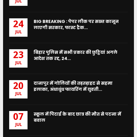
JUL
BIG BREAKING : पेपर लीक पर सख्त कानून
24
लाएगी सरकार, फास्ट ट्रैक...
JUL
बिहार पुलिस में सभी प्रकार की छुट्टियां अगले
23
आदेश तक रद्द, 24...
JUL
दानापुर में गोलियों की तड़तड़ाहट से सहमा
20
इलाका, अंधाधुंध फायरिंग में युवती...
JUL
स्कूल में पिटाई के बाद छात्र की मौत से पटना में
07
बवाल
JUL