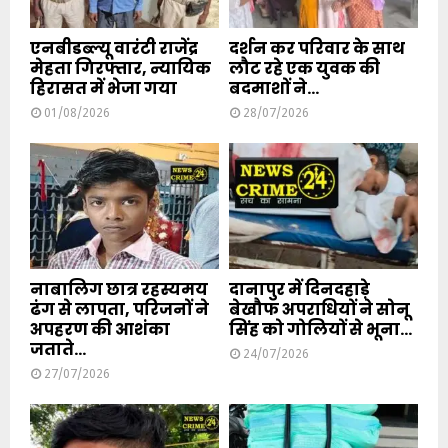
एनबीडब्ल्यू वारंटी राजेंद्र
दर्शन कर परिवार के साथ
मेहता गिरफ्तार, न्यायिक
लौट रहे एक युवक की
हिरासत में भेजा गया
बदमाशों ने...
01/08/2026
28/07/2026
नाबालिग छात्र रहस्यमय
दानापुर में दिनदहाड़े
ढंग से लापता, परिजनों ने
बेखौफ अपराधियों ने सोनू
अपहरण की आशंका
सिंह को गोलियों से भूना...
जताते...
24/07/2026
27/07/2026