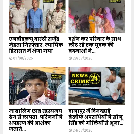
एनबीडब्ल्यू वारंटी राजेंद्र
दर्शन कर परिवार के साथ
मेहता गिरफ्तार, न्यायिक
लौट रहे एक युवक की
हिरासत में भेजा गया
बदमाशों ने...
01/08/2026
28/07/2026
नाबालिग छात्र रहस्यमय
दानापुर में दिनदहाड़े
ढंग से लापता, परिजनों ने
बेखौफ अपराधियों ने सोनू
अपहरण की आशंका
सिंह को गोलियों से भूना...
जताते...
24/07/2026