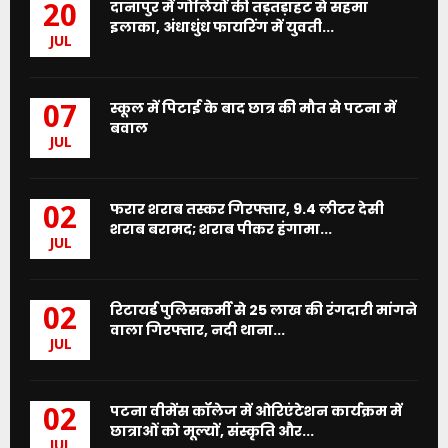
दानापुर में गोलियों की तड़तड़ाहट से सहमा
20
इलाका, अंधाधुंध फायरिंग में युवती...
JUL
स्कूल में पिटाई के बाद छात्र की मौत से पटना में
07
बवाल
JUL
फरार शराब तस्कर गिरफ्तार, 9.4 लीटर देसी
02
शराब बरामद; शराब पीकर हंगामा...
JUL
रिटायर्ड पुलिसकर्मी से 25 लाख की रंगदारी मांगने
02
वाला गिरफ्तार, नदी थाना...
JUL
पटना वीमेंस कॉलेज में ओरिएंटेशन कार्यक्रम में
02
छात्राओं को मूल्यों, संस्कृति और...
JUL