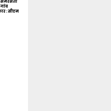
े समरसता
-गांव
कार : सीएम