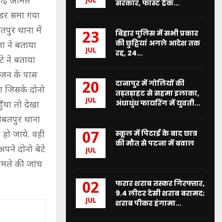
 भाई अमित
JUL
सरकार, फास्ट ट्रैक...
ं डर समा गया
तपुर थाना में
बिहार पुलिस में सभी प्रकार
23
की छुट्टियां अगले आदेश तक
ा ने बताया
JUL
रद्द, 24...
टे ने बताया
रंजन के पास
दानापुर में गोलियों की
20
ा जिसके दोनो
तड़तड़ाहट से सहमा इलाका,
JUL
अंधाधुंध फायरिंग में युवती...
ँचा तो देखा
नौबतपुर थाना
स्कूल में पिटाई के बाद छात्र
 हो जाये. वही
07
की मौत से पटना में बवाल
पने दोनो बेटे
JUL
मले की जांच
फरार शराब तस्कर गिरफ्तार,
02
9.4 लीटर देसी शराब बरामद;
JUL
शराब पीकर हंगामा...