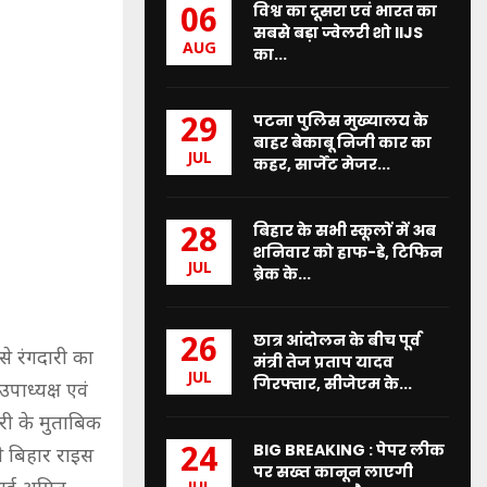
विश्व का दूसरा एवं भारत का
06
सबसे बड़ा ज्वेलरी शो IIJS
AUG
का...
पटना पुलिस मुख्यालय के
29
बाहर बेकाबू निजी कार का
JUL
कहर, सार्जेंट मेजर...
बिहार के सभी स्कूलों में अब
28
शनिवार को हाफ-डे, टिफिन
JUL
ब्रेक के...
छात्र आंदोलन के बीच पूर्व
26
से रंगदारी का
मंत्री तेज प्रताप यादव
JUL
गिरफ्तार, सीजेएम के...
पाध्यक्ष एवं
री के मुताबिक
BIG BREAKING : पेपर लीक
24
से बिहार राइस
पर सख्त कानून लाएगी