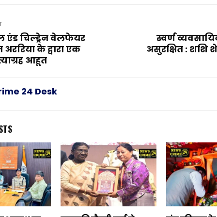
T
ूल एंड चिल्ड्रेन वेलफेयर
स्वर्ण व्यवसायि
ररिया के द्वारा एक
असुरक्षित : शशि श
याग्रह आहूत
rime 24 Desk
STS