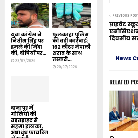
PREVIOUS POS
प्राइवेट स्क
एसोसिएशन अ
युवा कांग्रेस ने
फुलकाहा पुलिस
दिवसीय सत्
नितीश सिंह पर
की बड़ी कार्रवाई:
हमले की निंदा
162 लीटर नेपाली
की, दोषियों पर...
शराब के साथ
News C
तस्करी...
23/07/2026
20/07/2026
RELATED PO
दानापुर में
गोलियों की
तड़तड़ाहट से
सहमा इलाका,
अंधाधुंध फायरिंग