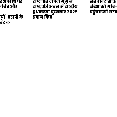
बर अपराध पर
राष्ट्रपति द्रौपदी मुर्मु ने
संत रविदास क
य सचिव और
राष्ट्रपति भवन में राष्ट्रीय
संदेश को गांव
हथकरघा पुरस्कार 2025
पहुंचाएगी सर
यों-एसपी के
प्रदान किए
 बैठक