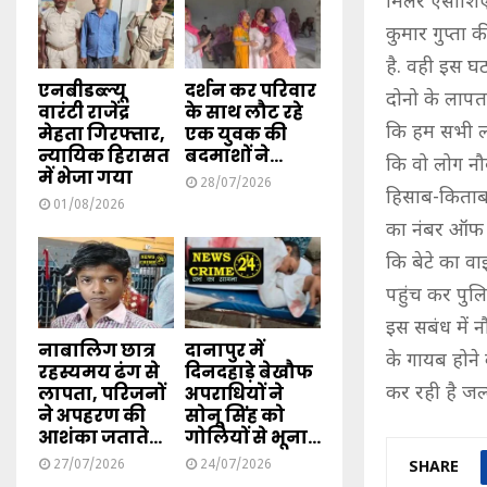
मिलर एसोशिएश
कुमार गुप्ता
है. वही इस घट
एनबीडब्ल्यू
दर्शन कर परिवार
दोनो के लापत
वारंटी राजेंद्र
के साथ लौट रहे
कि हम सभी लोग
मेहता गिरफ्तार,
एक युवक की
न्यायिक हिरासत
बदमाशों ने...
कि वो लोग नौ
में भेजा गया
28/07/2026
हिसाब-किताब 
01/08/2026
का नंबर ऑफ ब
कि बेटे का व
पहुंच कर पुल
इस सबंध में न
नाबालिग छात्र
दानापुर में
के गायब होने
रहस्यमय ढंग से
दिनदहाड़े बेखौफ
लापता, परिजनों
अपराधियों ने
कर रही है जल
ने अपहरण की
सोनू सिंह को
आशंका जताते...
गोलियों से भूना...
27/07/2026
24/07/2026
SHARE