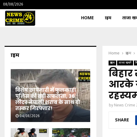
08/08/2026
HOME
क्राइम
ताजा खबर
Home
क्राइम
क्राइम
क्राइम
ताजा खबरें
ब
बिहार 
आरके ग
विशेष छापेमारी में फुलकाहा
रहस्यम
पुलिस की बड़ी सफलता, 36
लीटर नेपाली शराब के साथ दो
by
News Crime 
तस्कर गिरफ्तार!
04/08/2026
SHARE