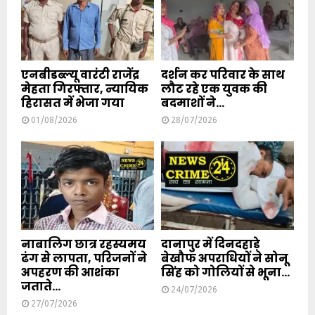
एनबीडब्ल्यू वारंटी राजेंद्र
दर्शन कर परिवार के साथ
मेहता गिरफ्तार, न्यायिक
लौट रहे एक युवक की
हिरासत में भेजा गया
बदमाशों ने...
01/08/2026
28/07/2026
नाबालिग छात्र रहस्यमय
दानापुर में दिनदहाड़े
ढंग से लापता, परिजनों ने
बेखौफ अपराधियों ने सोनू
अपहरण की आशंका
सिंह को गोलियों से भूना...
जताते...
24/07/2026
27/07/2026