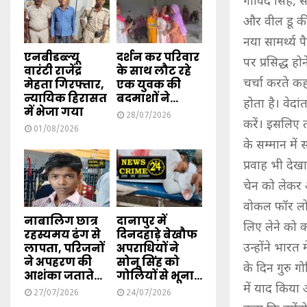
गोविंद सिंह, 
और वील डू की 
नया सामर्थ्य 
एनबीडब्ल्यू
दर्शन कर परिवार
पर प्रसिद्ध 
वारंटी राजेंद्र
के साथ लौट रहे
चर्चा करते कह
मेहता गिरफ्तार,
एक युवक की
न्यायिक हिरासत
बदमाशों ने...
होता है। वेदां
में भेजा गया
28/07/2026
करें। इसलिए त
01/08/2026
के सम्मान में
प्रवाह भी दे
चेन को लेकर 
वोकल फॉर लोक
नाबालिग छात्र
दानापुर में
लिए लेने को 
रहस्यमय ढंग से
दिनदहाड़े बेखौफ
लापता, परिजनों
अपराधियों ने
उन्होंने भारत
ने अपहरण की
सोनू सिंह को
के दिन गुरु 
आशंका जताते...
गोलियों से भूना...
में याद किया 
27/07/2026
24/07/2026