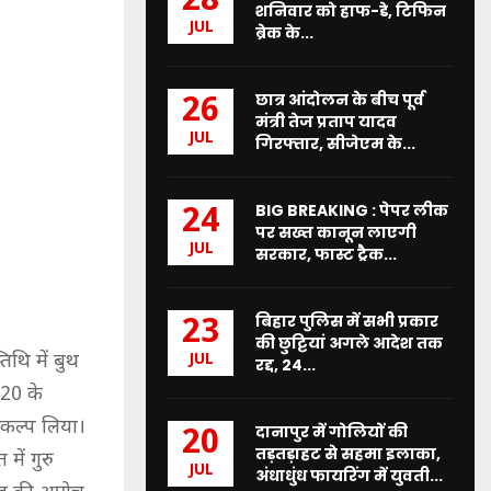
28
शनिवार को हाफ-डे, टिफिन
JUL
ब्रेक के...
छात्र आंदोलन के बीच पूर्व
26
मंत्री तेज प्रताप यादव
JUL
गिरफ्तार, सीजेएम के...
BIG BREAKING : पेपर लीक
24
पर सख्त कानून लाएगी
JUL
सरकार, फास्ट ट्रैक...
बिहार पुलिस में सभी प्रकार
23
की छुट्टियां अगले आदेश तक
तिथि में बुथ
JUL
रद्द, 24...
020 के
ंकल्प लिया।
दानापुर में गोलियों की
20
तड़तड़ाहट से सहमा इलाका,
में गुरु
JUL
अंधाधुंध फायरिंग में युवती...