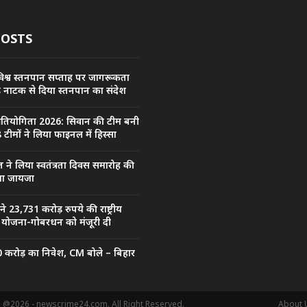
POSTS
िश्व स्तनपान सप्ताह पर जागरूकता
कड़ नाटक से दिया स्तनपान का संदेश
प्रतियोगिता 2026: सिवान की टीम बनी
 टीमों ने लिया फाइनल में हिस्सा
त ने लिया स्वतंत्रता दिवस समारोह की
िया जायजा
ल ने 23,731 करोड़ रुपये की राष्ट्रीय
जा योजना-गोबरधन को मंजूरी दी
0 करोड़ का निवेश, CM बोले – बिहार
. @2026 - newscrime24.com. All Right Reserved.
About 