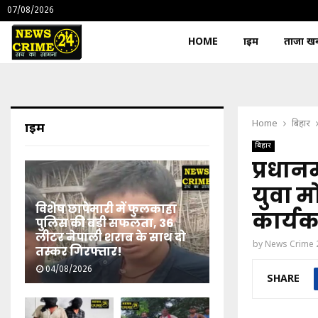
07/08/2026
HOME
क्राइम
ताजा खबर
Home
बिहार
क्राइम
बिहार
प्रधान
युवा मो
विशेष छापेमारी में फुलकाहा
कार्यकर
पुलिस की बड़ी सफलता, 36
लीटर नेपाली शराब के साथ दो
by
News Crime 
तस्कर गिरफ्तार!
04/08/2026
SHARE