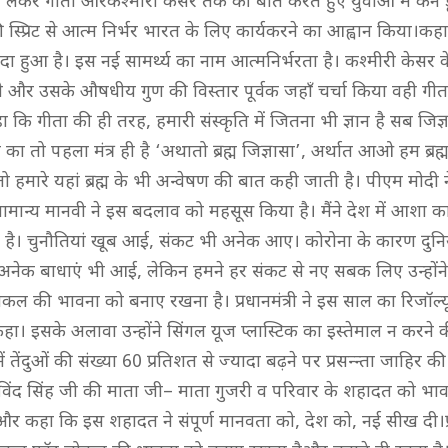
से लेकर गीता औरकश्मीरी केसर तक की बात करते हुए युवाओं में कैन ड
स्प्रिट से आत्म निर्भर भारत के लिए कार्यकरने का आह्वान किया।कहा 
पैदा हुआ है। इस नई सामर्थ्य का नाम आत्मनिर्भरता है। कश्मीरी केसर के
होने और उसके औषधीय गुण की विस्तार पूर्वक जहाँ चर्चा किया वही गी
ा कि गीता की ही तरह, हमारी संस्कृति में जितना भी ज्ञान है सब जिज्ञ
त का तो पहला मंत्र ही है ‘अथातो ब्रह्म जिज्ञासा’, अर्थात आओ हम ब्रह्
ो हमारे यहां ब्रह्म के भी अन्वेषण की बात कही जाती है। पीएम मोदी
 सामान्य मानवी ने इस बदलाव को महसूस किया है। मैंने देश में आशा क
खा है। चुनौतियां खूब आई, संकट भी अनेक आए। कोरोना के कारण दुनिया
अनेक बाधाएं भी आई, लेकिन हमने हर संकट से नए सबक लिए उन्होंने
ल की भावना को बनाए रखना है। प्रधानमंत्री ने इस साल का रिजॉल्य
कहा। इसके अलावा उन्होंने सिंगल यूज प्लास्टिक का इस्तेमाल न करन
 में तेंदुओं की संख्या 60 प्रतिशत से ज्यादा बढ़ने पर प्रसन्न्ता जाहि
गोविंद सिंह जी की माता जी– माता गुजरी व परिवार के शहादत को भावप
और कहा कि इस शहादत ने संपूर्ण मानवता को, देश को, नई सीख दी।प्रध