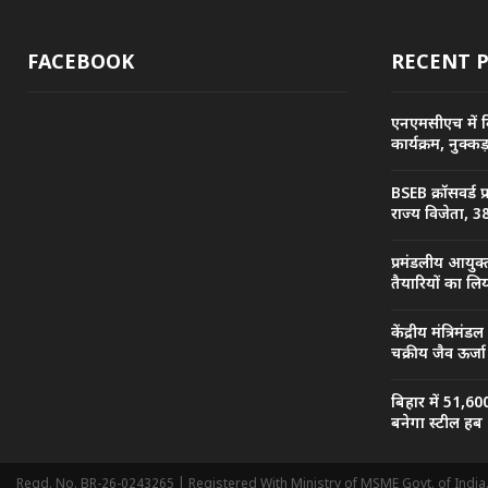
FACEBOOK
RECENT 
एनएमसीएच में व
कार्यक्रम, नुक्
BSEB क्रॉसवर्ड 
राज्य विजेता, 38
प्रमंडलीय आयुक्
तैयारियों का ल
केंद्रीय मंत्रिमंड
चक्रीय जैव ऊर्
बिहार में 51,60
बनेगा स्टील हब
Regd. No. BR-26-0243265 | Registered With Ministry of MSME Govt. of India