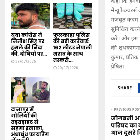
कहा कि हमेंव
मैन्यूफैक्चरर
मजबूत कदम आग
सुनिश्चित करने
युवा कांग्रेस ने
फुलकाहा पुलिस
करे। और इस न्
नितीश सिंह पर
की बड़ी कार्रवाई:
हमले की निंदा
162 लीटर नेपाली
की शुभकामनाएं
की, दोषियों पर...
शराब के साथ
कुमार, प्रतिक
तस्करी...
23/07/2026
प्रेषित।
20/07/2026
SHARE
दानापुर में
PREVIOUS POS
गोलियों की
जोगबनी अखि
तड़तड़ाहट से
परिषद का व
सहमा इलाका,
आज दूसरे 
अंधाधुंध फायरिंग