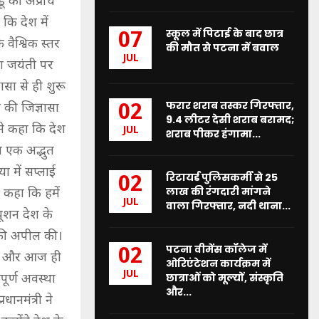
ू की अप्रोच
कि देश में
स्कूल में पिटाई के बाद छात्र
07
 वैश्विक स्तर
की मौत से पटना में बवाल
JUL
ता जयंती पर
ासा से ही शुरू
फरार शराब तस्कर गिरफ्तार,
02
म की जिज्ञासा
9.4 लीटर देसी शराब बरामद;
 ने कहा कि देश
JUL
शराब पीकर हंगामा...
ा एक अद्भुत
 में सप्लाई
रिटायर्ड पुलिसकर्मी से 25
02
लाख की रंगदारी मांगने
 कहा कि हमें
JUL
वाला गिरफ्तार, नदी थाना...
ूशन देश के
े की अपील की।
पटना वीमेंस कॉलेज में
02
र की और आज ही
ओरिएंटेशन कार्यक्रम में
JUL
छात्राओं को मूल्यों, संस्कृति
ूर्ण अवस्था
और...
ानमंत्री ने