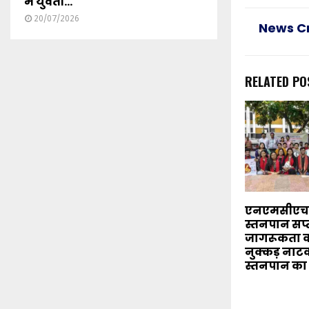
में युवती...
20/07/2026
News C
RELATED PO
एनएमसीएच मे
स्तनपान सप्
जागरूकता का
नुक्कड़ नाटक
स्तनपान का 