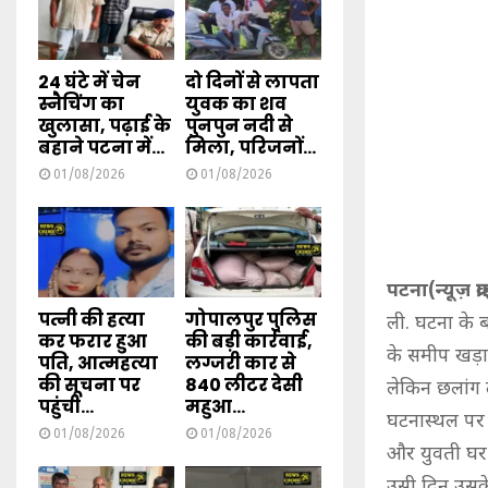
24 घंटे में चेन
दो दिनों से लापता
स्नैचिंग का
युवक का शव
खुलासा, पढ़ाई के
पुनपुन नदी से
बहाने पटना में...
मिला, परिजनों...
01/08/2026
01/08/2026
पटना(न्यूज़ क्
पत्नी की हत्या
गोपालपुर पुलिस
ली. घटना के ब
कर फरार हुआ
की बड़ी कार्रवाई,
के समीप खड़ा
पति, आत्महत्या
लग्जरी कार से
की सूचना पर
840 लीटर देसी
लेकिन छलांग 
पहुंची...
महुआ...
घटनास्थल पर प
01/08/2026
01/08/2026
और युवती घर 
उसी दिन उसके