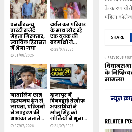
के कारण चोरी
महिला कॉलेज 
एनबीडब्ल्यू
दर्शन कर परिवार
वारंटी राजेंद्र
के साथ लौट रहे
मेहता गिरफ्तार,
एक युवक की
SHARE
न्यायिक हिरासत
बदमाशों ने...
में भेजा गया
28/07/2026
01/08/2026
PREVIOUS POS
विधानसभा म
के निष्क्रि
मामला!
नाबालिग छात्र
दानापुर में
न्यूज़ क्
रहस्यमय ढंग से
दिनदहाड़े बेखौफ
लापता, परिजनों
अपराधियों ने
ने अपहरण की
सोनू सिंह को
आशंका जताते...
गोलियों से भूना...
RELATED PO
27/07/2026
24/07/2026