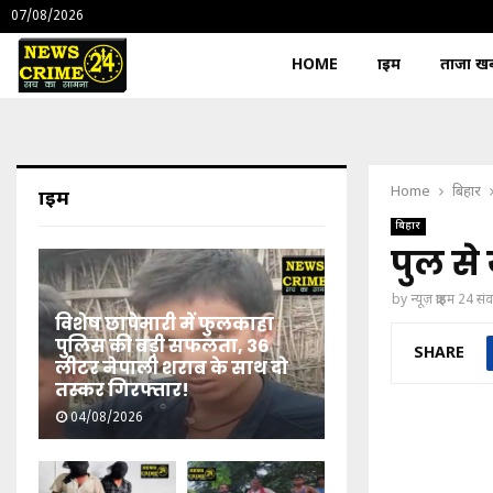
07/08/2026
HOME
क्राइम
ताजा खबर
Home
बिहार
क्राइम
बिहार
पुल से
by
न्यूज़ क्राइम 24 स
विशेष छापेमारी में फुलकाहा
पुलिस की बड़ी सफलता, 36
SHARE
लीटर नेपाली शराब के साथ दो
तस्कर गिरफ्तार!
04/08/2026