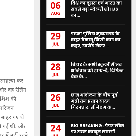
विश्व का दूसरा एवं भारत का
06
सबसे बड़ा ज्वेलरी शो IIJS
AUG
का...
पटना पुलिस मुख्यालय के
29
बाहर बेकाबू निजी कार का
JUL
कहर, सार्जेंट मेजर...
बिहार के सभी स्कूलों में अब
28
शनिवार को हाफ-डे, टिफिन
JUL
ब्रेक के...
त्महत्या कर
 और वह रेलिंग
छात्र आंदोलन के बीच पूर्व
26
कोशिश की
मंत्री तेज प्रताप यादव
JUL
गिरफ्तार, सीजेएम के...
 परिजन
ं बाहर गए थे
BIG BREAKING : पेपर लीक
ली गई थी. और
24
पर सख्त कानून लाएगी
में नहीं रहने