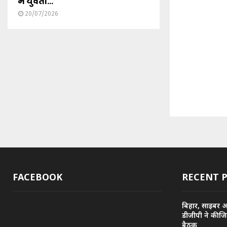
में युवती...
20/07/2026
FACEBOOK
RECENT 
बिहार, साइबर 
डीजीपी ने की ज
बैठक