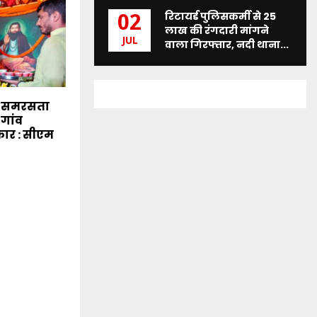
रिटायर्ड पुलिसकर्मी से 25
02
लाख की रंगदारी मांगने
JUL
वाला गिरफ्तार, नदी थाना...
े समरसता
-गांव
कार : सीएम