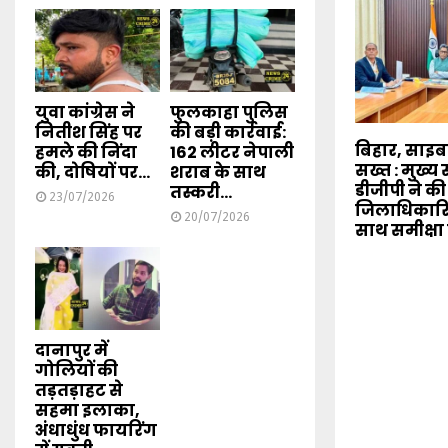
युवा कांग्रेस ने
फुलकाहा पुलिस
नितीश सिंह पर
की बड़ी कार्रवाई:
बिहार, साइ
हमले की निंदा
162 लीटर नेपाली
सख्त : मुख्
की, दोषियों पर...
शराब के साथ
डीजीपी ने की
तस्करी...
23/07/2026
जिलाधिकारि
20/07/2026
साथ समीक्षा
दानापुर में
गोलियों की
तड़तड़ाहट से
सहमा इलाका,
अंधाधुंध फायरिंग