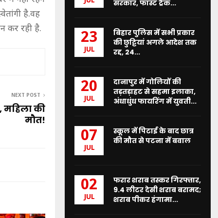
JUL
सरकार, फास्ट ट्रैक...
तांगी है.वह
न कर रही है.
बिहार पुलिस में सभी प्रकार
23
की छुट्टियां अगले आदेश तक
JUL
रद्द, 24...
दानापुर में गोलियों की
20
तड़तड़ाहट से सहमा इलाका,
NEXT POST
JUL
अंधाधुंध फायरिंग में युवती...
ी, महिला की
मौत!
स्कूल में पिटाई के बाद छात्र
07
की मौत से पटना में बवाल
JUL
फरार शराब तस्कर गिरफ्तार,
02
9.4 लीटर देसी शराब बरामद;
JUL
शराब पीकर हंगामा...