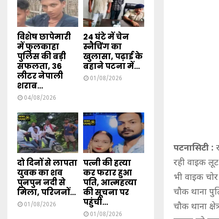
विशेष छापेमारी
24 घंटे में चेन
में फुलकाहा
स्नैचिंग का
पुलिस की बड़ी
खुलासा, पढ़ाई के
सफलता, 36
बहाने पटना में...
लीटर नेपाली
01/08/2026
शराब...
04/08/2026
पटनासिटी :
दो दिनों से लापता
पत्नी की हत्या
रही वाइक लूट
युवक का शव
कर फरार हुआ
भी वाइक चोर 
पुनपुन नदी से
पति, आत्महत्या
मिला, परिजनों...
की सूचना पर
चौक थाना पुल
पहुंची...
01/08/2026
चौक थाना क्ष
01/08/2026