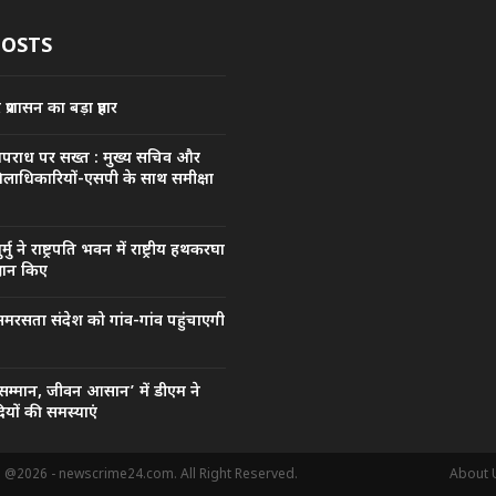
POSTS
्रशासन का बड़ा प्रहार
अपराध पर सख्त : मुख्य सचिव और
िलाधिकारियों-एसपी के साथ समीक्षा
मुर्मु ने राष्ट्रपति भवन में राष्ट्रीय हथकरघा
रदान किए
मरसता संदेश को गांव-गांव पहुंचाएगी
सम्मान, जीवन आसान’ में डीएम ने
यों की समस्याएं
. @2026 - newscrime24.com. All Right Reserved.
About 