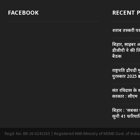
FACEBOOK
RECENT 
शराब तस्करी पर प
बिहार, साइबर 
डीजीपी ने की ज
बैठक
राष्ट्रपति द्रौपदी 
पुरस्कार 2025 प्
संत रविदास के स
सरकार : सीएम
बिहार : ‘सबका 
सुनी 41 फरियादि
Regd. No. BR-26-0243265 | Registered With Ministry of MSME Govt. of India