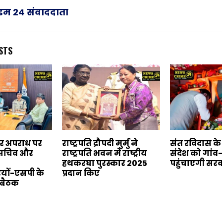
राइम 24 संवाददाता
STS
बर अपराध पर
राष्ट्रपति द्रौपदी मुर्मु ने
संत रविदास क
य सचिव और
राष्ट्रपति भवन में राष्ट्रीय
संदेश को गांव
हथकरघा पुरस्कार 2025
पहुंचाएगी सर
यों-एसपी के
प्रदान किए
 बैठक