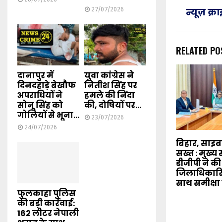
27/07/2026
न्यूज़ क्
RELATED PO
दानापुर में
युवा कांग्रेस ने
दिनदहाड़े बेखौफ
नितीश सिंह पर
अपराधियों ने
हमले की निंदा
सोनू सिंह को
की, दोषियों पर...
गोलियों से भूना...
23/07/2026
24/07/2026
बिहार, साइ
सख्त : मुख्
डीजीपी ने की
जिलाधिकारि
साथ समीक्षा
फुलकाहा पुलिस
की बड़ी कार्रवाई:
162 लीटर नेपाली