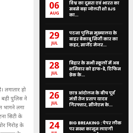
विश्व का दूसरा एवं भारत का
06
सबसे बड़ा ज्वेलरी शो IIJS
AUG
का...
पटना पुलिस मुख्यालय के
29
बाहर बेकाबू निजी कार का
JUL
कहर, सार्जेंट मेजर...
बिहार के सभी स्कूलों में अब
28
शनिवार को हाफ-डे, टिफिन
JUL
ब्रेक के...
ै। लगातार हो
छात्र आंदोलन के बीच पूर्व
26
 बही पुलिस ने
मंत्री तेज प्रताप यादव
JUL
गिरफ्तार, सीजेएम के...
्त भागने लगा
ना सिटी के
BIG BREAKING : पेपर लीक
24
चोर गिरोह के
पर सख्त कानून लाएगी