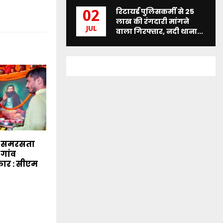
रिटायर्ड पुलिसकर्मी से 25
02
लाख की रंगदारी मांगने
JUL
वाला गिरफ्तार, नदी थाना...
े समरसता
-गांव
कार : सीएम