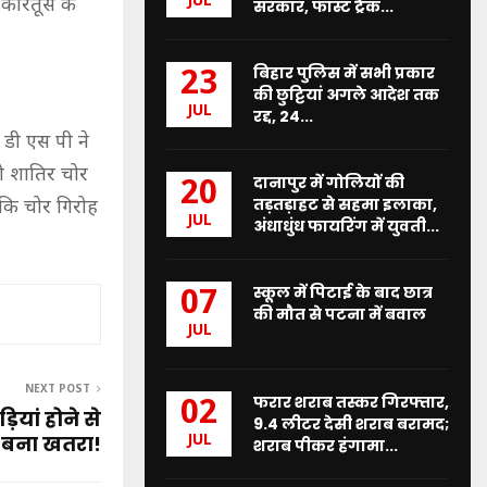
JUL
 कारतूस के
सरकार, फास्ट ट्रैक...
बिहार पुलिस में सभी प्रकार
23
की छुट्टियां अगले आदेश तक
JUL
रद्द, 24...
 डी एस पी ने
ो शातिर चोर
दानापुर में गोलियों की
20
तड़तड़ाहट से सहमा इलाका,
 कि चोर गिरोह
JUL
अंधाधुंध फायरिंग में युवती...
स्कूल में पिटाई के बाद छात्र
07
की मौत से पटना में बवाल
JUL
NEXT POST
फरार शराब तस्कर गिरफ्तार,
02
यां होने से
9.4 लीटर देसी शराब बरामद;
 बना खतरा!
JUL
शराब पीकर हंगामा...