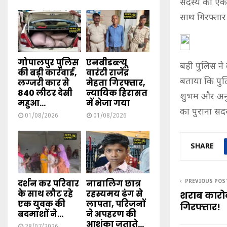
सदस्य को एक 
साथ गिरफ्तार
गोपालपुर पुलिस
एनबीडब्ल्यू
बही पुलिस ने
की बड़ी कार्रवाई,
वारंटी राजेंद्र
बताया कि पुल
लग्जरी कार से
मेहता गिरफ्तार,
840 लीटर देसी
न्यायिक हिरासत
शुभम और अनुर
महुआ...
में भेजा गया
का पुराना सदस
01/08/2026
01/08/2026
SHARE
दर्शन कर परिवार
नाबालिग छात्र
PREVIOUS POS
के साथ लौट रहे
रहस्यमय ढंग से
शराब कारो
एक युवक की
लापता, परिजनों
गिरफ्तार!
बदमाशों ने...
ने अपहरण की
आशंका जताते...
28/07/2026