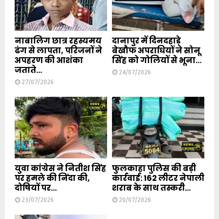
नाबालिग छात्र रहस्यमय
दानापुर में दिनदहाड़े
ढंग से लापता, परिजनों ने
बेखौफ अपराधियों ने सोनू
अपहरण की आशंका
सिंह को गोलियों से भूना...
जताते...
24/07/2026
27/07/2026
युवा कांग्रेस ने नितीश सिंह
फुलकाहा पुलिस की बड़ी
पर हमले की निंदा की,
कार्रवाई: 162 लीटर नेपाली
दोषियों पर...
शराब के साथ तस्करी...
23/07/2026
20/07/2026