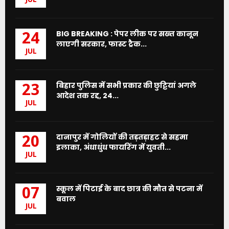
JUL
BIG BREAKING : पेपर लीक पर सख्त कानून
24
लाएगी सरकार, फास्ट ट्रैक...
JUL
बिहार पुलिस में सभी प्रकार की छुट्टियां अगले
23
आदेश तक रद्द, 24...
JUL
दानापुर में गोलियों की तड़तड़ाहट से सहमा
20
इलाका, अंधाधुंध फायरिंग में युवती...
JUL
स्कूल में पिटाई के बाद छात्र की मौत से पटना में
07
बवाल
JUL