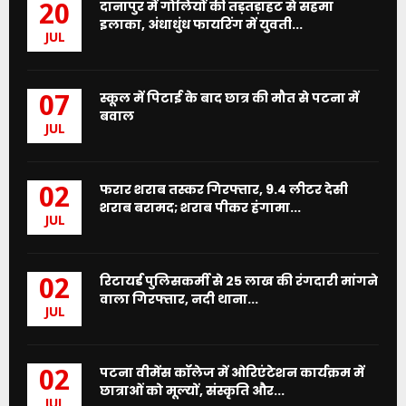
दानापुर में गोलियों की तड़तड़ाहट से सहमा
20
इलाका, अंधाधुंध फायरिंग में युवती...
JUL
स्कूल में पिटाई के बाद छात्र की मौत से पटना में
07
बवाल
JUL
फरार शराब तस्कर गिरफ्तार, 9.4 लीटर देसी
02
शराब बरामद; शराब पीकर हंगामा...
JUL
रिटायर्ड पुलिसकर्मी से 25 लाख की रंगदारी मांगने
02
वाला गिरफ्तार, नदी थाना...
JUL
पटना वीमेंस कॉलेज में ओरिएंटेशन कार्यक्रम में
02
छात्राओं को मूल्यों, संस्कृति और...
JUL