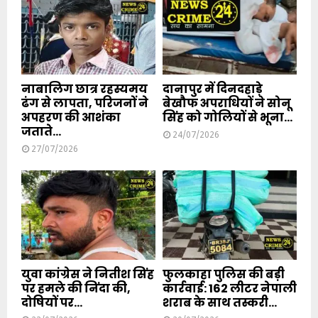
नाबालिग छात्र रहस्यमय
दानापुर में दिनदहाड़े
ढंग से लापता, परिजनों ने
बेखौफ अपराधियों ने सोनू
अपहरण की आशंका
सिंह को गोलियों से भूना...
जताते...
24/07/2026
27/07/2026
युवा कांग्रेस ने नितीश सिंह
फुलकाहा पुलिस की बड़ी
पर हमले की निंदा की,
कार्रवाई: 162 लीटर नेपाली
दोषियों पर...
शराब के साथ तस्करी...