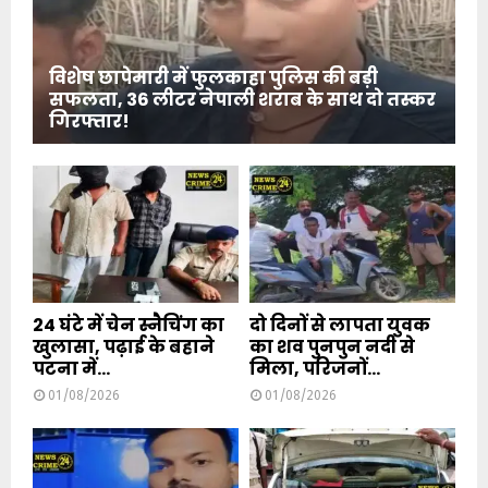
विशेष छापेमारी में फुलकाहा पुलिस की बड़ी
सफलता, 36 लीटर नेपाली शराब के साथ दो तस्कर
गिरफ्तार!
24 घंटे में चेन स्नैचिंग का
दो दिनों से लापता युवक
खुलासा, पढ़ाई के बहाने
का शव पुनपुन नदी से
पटना में...
मिला, परिजनों...
01/08/2026
01/08/2026