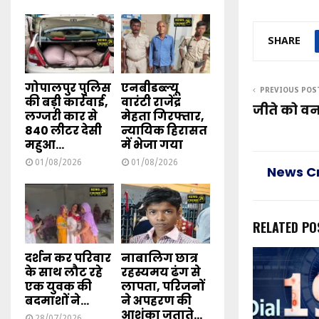
SHARE
गोपालपुर पुलिस
एनबीडब्ल्यू
PREVIOUS POS
की बड़ी कार्रवाई,
वारंटी राजेंद्र
जीते को वन
लग्जरी कार से
मेहता गिरफ्तार,
840 लीटर देसी
न्यायिक हिरासत
महुआ...
में भेजा गया
01/08/2026
01/08/2026
News C
RELATED PO
दर्शन कर परिवार
नाबालिग छात्र
के साथ लौट रहे
रहस्यमय ढंग से
एक युवक की
लापता, परिजनों
बदमाशों ने...
ने अपहरण की
आशंका जताते...
28/07/2026