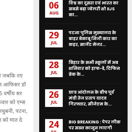
विश्व का दूसरा एवं भारत का
06
सबसे बड़ा ज्वेलरी शो IIJS
AUG
का...
पटना पुलिस मुख्यालय के
29
बाहर बेकाबू निजी कार का
JUL
कहर, सार्जेंट मेजर...
बिहार के सभी स्कूलों में अब
28
शनिवार को हाफ-डे, टिफिन
JUL
ब्रेक के...
गयी जबकि नए
ोडल आफिसर डॉ
छात्र आंदोलन के बीच पूर्व
26
5 वर्षीय सर
मंत्री तेज प्रताप यादव
्रवार को एम्स
JUL
गिरफ्तार, सीजेएम के...
मधुबनी, पटना,
ा को मात दे
BIG BREAKING : पेपर लीक
24
पर सख्त कानून लाएगी