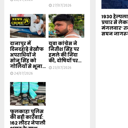
27/07/2026
1930 हेल्पल
प्रचार से ले
मंगलवार’ त
सघन जागरू
दानापुर में
युवा कांग्रेस ने
दिनदहाड़े बेखौफ
नितीश सिंह पर
अपराधियों ने
हमले की निंदा
सोनू सिंह को
की, दोषियों पर...
गोलियों से भूना...
23/07/2026
24/07/2026
फुलकाहा पुलिस
की बड़ी कार्रवाई:
162 लीटर नेपाली