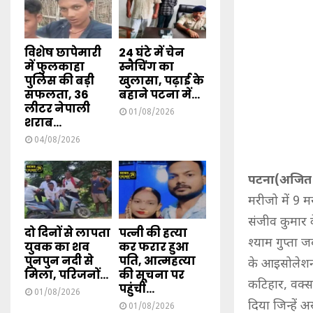
विशेष छापेमारी
24 घंटे में चेन
में फुलकाहा
स्नैचिंग का
पुलिस की बड़ी
खुलासा, पढ़ाई के
सफलता, 36
बहाने पटना में...
लीटर नेपाली
01/08/2026
शराब...
04/08/2026
पटना(अजित 
मरीजो में 9 
संजीव कुमार क
दो दिनों से लापता
पत्नी की हत्या
श्याम गुप्ता 
युवक का शव
कर फरार हुआ
पुनपुन नदी से
पति, आत्महत्या
के आइसोलेशन 
मिला, परिजनों...
की सूचना पर
कटिहार, वक्सर
पहुंची...
01/08/2026
दिया जिन्हें 
01/08/2026