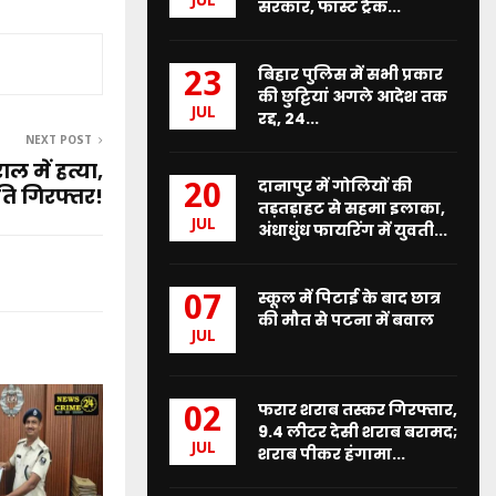
JUL
सरकार, फास्ट ट्रैक...
बिहार पुलिस में सभी प्रकार
23
की छुट्टियां अगले आदेश तक
JUL
रद्द, 24...
NEXT POST
 में हत्या,
दानापुर में गोलियों की
20
ति गिरफ्तर!
तड़तड़ाहट से सहमा इलाका,
JUL
अंधाधुंध फायरिंग में युवती...
स्कूल में पिटाई के बाद छात्र
07
की मौत से पटना में बवाल
JUL
फरार शराब तस्कर गिरफ्तार,
02
9.4 लीटर देसी शराब बरामद;
JUL
शराब पीकर हंगामा...