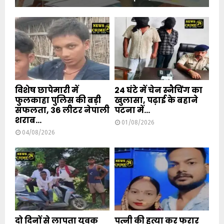
विशेष छापेमारी में
24 घंटे में चेन स्नैचिंग का
फुलकाहा पुलिस की बड़ी
खुलासा, पढ़ाई के बहाने
सफलता, 36 लीटर नेपाली
पटना में...
शराब...
01/08/2026
04/08/2026
दो दिनों से लापता युवक
पत्नी की हत्या कर फरार