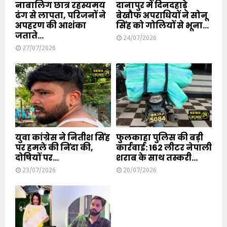
नाबालिग छात्र रहस्यमय
दानापुर में दिनदहाड़े
ढंग से लापता, परिजनों ने
बेखौफ अपराधियों ने सोनू
अपहरण की आशंका
सिंह को गोलियों से भूना...
जताते...
24/07/2026
27/07/2026
युवा कांग्रेस ने नितीश सिंह
फुलकाहा पुलिस की बड़ी
पर हमले की निंदा की,
कार्रवाई: 162 लीटर नेपाली
दोषियों पर...
शराब के साथ तस्करी...
23/07/2026
20/07/2026