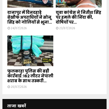
दानापुर में दिनदहाड़े
युवा कांग्रेस ने नितीश सिंह
बेखौफ अपराधियों ने सोनू
पर हमले की निंदा की,
सिंह को गोलियों से भूना...
दोषियों पर...
24/07/2026
23/07/2026
फुलकाहा पुलिस की बड़ी
कार्रवाई: 162 लीटर नेपाली
शराब के साथ तस्करी...
20/07/2026
ताजा खबरें