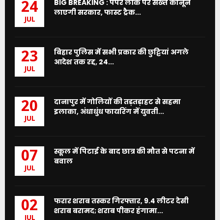
BIG BREAKING : पेपर लीक पर सख्त कानून
24
लाएगी सरकार, फास्ट ट्रैक...
JUL
बिहार पुलिस में सभी प्रकार की छुट्टियां अगले
23
आदेश तक रद्द, 24...
JUL
दानापुर में गोलियों की तड़तड़ाहट से सहमा
20
इलाका, अंधाधुंध फायरिंग में युवती...
JUL
स्कूल में पिटाई के बाद छात्र की मौत से पटना में
07
बवाल
JUL
फरार शराब तस्कर गिरफ्तार, 9.4 लीटर देसी
02
शराब बरामद; शराब पीकर हंगामा...
JUL