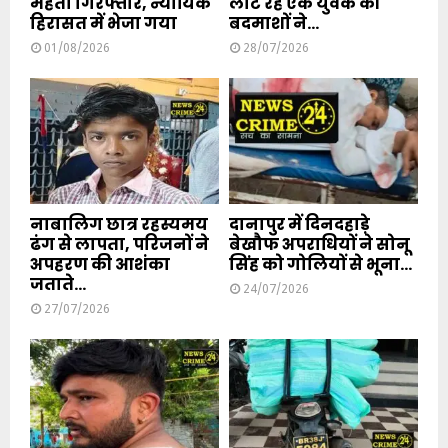
मेहता गिरफ्तार, न्यायिक
लौट रहे एक युवक की
हिरासत में भेजा गया
बदमाशों ने...
01/08/2026
28/07/2026
नाबालिग छात्र रहस्यमय
दानापुर में दिनदहाड़े
ढंग से लापता, परिजनों ने
बेखौफ अपराधियों ने सोनू
अपहरण की आशंका
सिंह को गोलियों से भूना...
जताते...
24/07/2026
27/07/2026