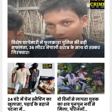
विशेष छापेमारी में फुलकाहा पुलिस की बड़ी
सफलता, 36 लीटर नेपाली शराब के साथ दो तस्कर
गिरफ्तार!
24 घंटे में चेन स्नैचिंग का
दो दिनों से लापता युवक
खुलासा, पढ़ाई के बहाने
का शव पुनपुन नदी से
पटना में...
मिला, परिजनों...