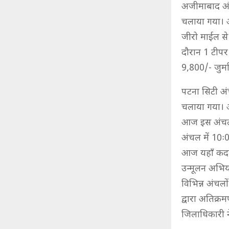
अजीमाबाद अंच
चलाया गया। आ
जीरो माईल स
दौरान 1 टीपर
9,800/- जुर्
पटना सिटी अं
चलाया गया। 
आज इस अंचल म
अंचल में 10ः
आज यहाँ कदमक
उन्मूलन अभिय
विभिन्न अंचलो
द्वारा अतिक्
जिलाधिकारी ने