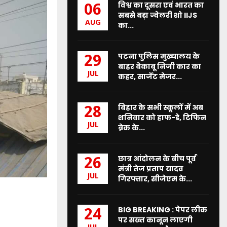
विश्व का दूसरा एवं भारत का
06
सबसे बड़ा ज्वेलरी शो IIJS
AUG
का...
पटना पुलिस मुख्यालय के
29
बाहर बेकाबू निजी कार का
JUL
कहर, सार्जेंट मेजर...
बिहार के सभी स्कूलों में अब
28
शनिवार को हाफ-डे, टिफिन
JUL
ब्रेक के...
छात्र आंदोलन के बीच पूर्व
26
मंत्री तेज प्रताप यादव
JUL
गिरफ्तार, सीजेएम के...
BIG BREAKING : पेपर लीक
24
पर सख्त कानून लाएगी