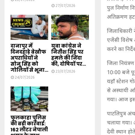
27/07/2026
पुल निर्माण न
अतिक्रमण हटा
जिलाधिकारी न
एजेंसी विशेष 
दानापुर में
युवा कांग्रेस ने
करने का निर्दे
दिनदहाड़े बेखौफ
नितीश सिंह पर
अपराधियों ने
हमले की निंदा
जिला नियंत्रण
सोनू सिंह को
की, दोषियों पर...
गोलियों से भूना...
10ः00 बजे पू
23/07/2026
24/07/2026
यहाँ स्टेशन 
से अस्थायी अ
गया। आज इस अ
पाटलिपुत्र अं
फुलकाहा पुलिस
चलाया गया। आ
की बड़ी कार्रवाई:
162 लीटर नेपाली
देवी स्थान हो