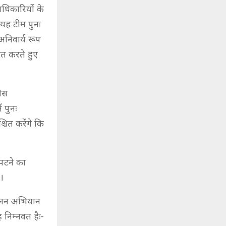
ाधिकारियों के
 यह टीम पुनः
अनिवार्य रूप
ित करते हुए
लिस
ं पुनः
चित करेंगे कि
िपटने का
ै।
मूलन अभियान
निम्नवत हैः-