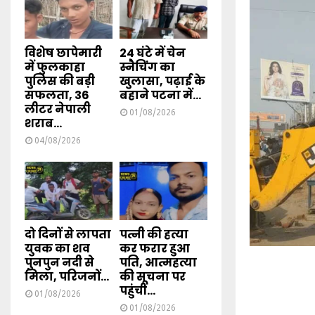
विशेष छापेमारी
24 घंटे में चेन
में फुलकाहा
स्नैचिंग का
पुलिस की बड़ी
खुलासा, पढ़ाई के
सफलता, 36
बहाने पटना में...
लीटर नेपाली
01/08/2026
शराब...
04/08/2026
दो दिनों से लापता
पत्नी की हत्या
युवक का शव
कर फरार हुआ
पुनपुन नदी से
पति, आत्महत्या
मिला, परिजनों...
की सूचना पर
पहुंची...
01/08/2026
01/08/2026