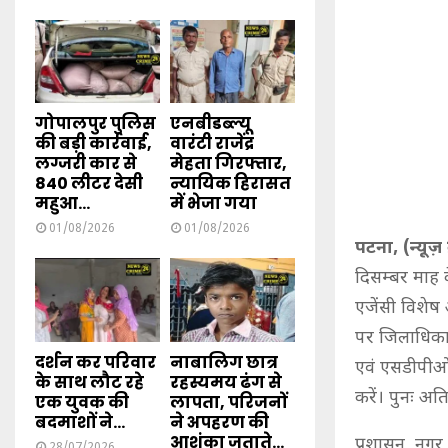
गोपालपुर पुलिस
एनबीडब्ल्यू
की बड़ी कार्रवाई,
वारंटी राजेंद्र
लग्जरी कार से
मेहता गिरफ्तार,
840 लीटर देसी
न्यायिक हिरासत
महुआ...
में भेजा गया
01/08/2026
01/08/2026
पटना, (न्यूज़ क
दिसम्बर माह 
एजेंसी विशेष
पर जिलाधिकार
दर्शन कर परिवार
नाबालिग छात्र
एवं एसडीपीओ 
के साथ लौट रहे
रहस्यमय ढंग से
करें। पुनः अ
एक युवक की
लापता, परिजनों
बदमाशों ने...
ने अपहरण की
आशंका जताते...
प्रशासन, नगर 
28/07/2026