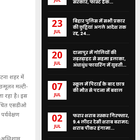
JUL
सरकार, फास्ट ट्रैक...
बिहार पुलिस में सभी प्रकार
23
की छुट्टियां अगले आदेश तक
JUL
रद्द, 24...
दानापुर में गोलियों की
20
तड़तड़ाहट से सहमा इलाका,
JUL
अंधाधुंध फायरिंग में युवती...
टना शहर में
स्कूल में पिटाई के बाद छात्र
07
न्मूलन मल्टी-
की मौत से पटना में बवाल
JUL
ा रहा है। इस
ंबंधित एसडीओ
र्यवेक्षण
फरार शराब तस्कर गिरफ्तार,
02
9.4 लीटर देसी शराब बरामद;
JUL
शराब पीकर हंगामा...
, अग्निशाम,