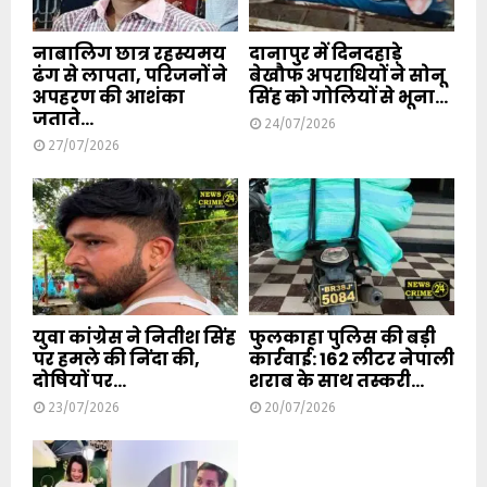
नाबालिग छात्र रहस्यमय
दानापुर में दिनदहाड़े
ढंग से लापता, परिजनों ने
बेखौफ अपराधियों ने सोनू
अपहरण की आशंका
सिंह को गोलियों से भूना...
जताते...
24/07/2026
27/07/2026
युवा कांग्रेस ने नितीश सिंह
फुलकाहा पुलिस की बड़ी
पर हमले की निंदा की,
कार्रवाई: 162 लीटर नेपाली
दोषियों पर...
शराब के साथ तस्करी...
23/07/2026
20/07/2026