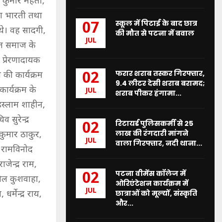
कुमार मेहता,
ोमा भारती तथा
स्कूल में पिटाई के बाद छात्र
07
थे। वह सादगी,
की मौत से पटना में बवाल
JUL
्त समाज के
 प्रेरणादायक
फरार शराब तस्कर गिरफ्तार,
02
की कार्यक्रम
9.4 लीटर देसी शराब बरामद;
कार्यक्रम के
JUL
शराब पीकर हंगामा...
स्लाम शाहीन,
सुरेन्द्र
रिटायर्ड पुलिसकर्मी से 25
02
लाख की रंगदारी मांगने
 कुमार ठाकुर,
JUL
वाला गिरफ्तार, नदी थाना...
 रामविनोद
जेन्द्र राम,
पटना वीमेंस कॉलेज में
02
निल कुशवाहा,
ओरिएंटेशन कार्यक्रम में
JUL
छात्राओं को मूल्यों, संस्कृति
र्मेन्द्र राय,
और...