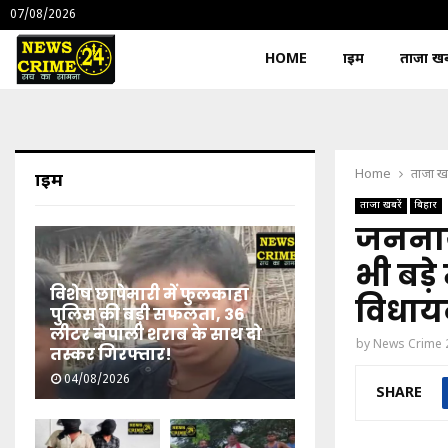
07/08/2026
HOME
क्राइम
ताजा खबर
Home
ताजा खब
क्राइम
ताजा खबरें
बिहार
जननायक
भी बड़े
विशेष छापेमारी में फुलकाहा
विधा
पुलिस की बड़ी सफलता, 36
लीटर नेपाली शराब के साथ दो
by
News Crime 
तस्कर गिरफ्तार!
04/08/2026
SHARE