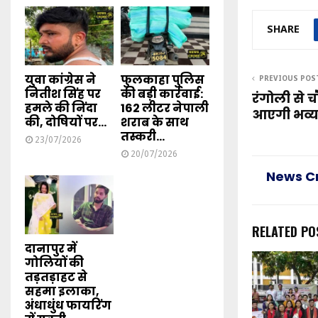
SHARE
युवा कांग्रेस ने
फुलकाहा पुलिस
PREVIOUS POS
नितीश सिंह पर
की बड़ी कार्रवाई:
रंगोली से च
हमले की निंदा
162 लीटर नेपाली
आएगी भव्य
की, दोषियों पर...
शराब के साथ
तस्करी...
23/07/2026
20/07/2026
News C
RELATED PO
दानापुर में
गोलियों की
तड़तड़ाहट से
सहमा इलाका,
अंधाधुंध फायरिंग