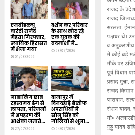
अपने उदगार व
राजद के प्रदे
राजद जिलाध्य
एनबीडब्ल्यू
दर्शन कर परिवार
सरलता, ईमानद
वारंटी राजेंद्र
के साथ लौट रहे
पक्षधर थे। उन
मेहता गिरफ्तार,
एक युवक की
न्यायिक हिरासत
बदमाशों ने...
व अनुकरणीय ह
में भेजा गया
28/07/2026
में कोई बड़े मं
01/08/2026
मौके पर उजि
पूर्व विधान पा
प्रसाद मुन्ना,
राजद किसान स
नाबालिग छात्र
दानापुर में
पासवान, सत्यवि
रहस्यमय ढंग से
दिनदहाड़े बेखौफ
लापता, परिजनों
अपराधियों ने
रोशन यादव, रा
ने अपहरण की
सोनू सिंह को
मो० अल्लाउद्दी
आशंका जताते...
गोलियों से भूना...
गुड्डू यादव सह
27/07/2026
24/07/2026