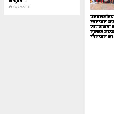
में युवती...
20/07/2026
एनएमसीएच मे
स्तनपान सप्
जागरूकता का
नुक्कड़ नाटक
स्तनपान का 