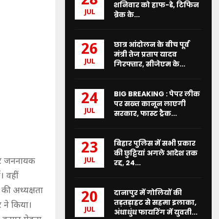
28
शनिवार को हाफ-डे, टिफिन
JUL
ब्रेक के...
छात्र आंदोलन के बीच पूर्व
26
मंत्री तेज प्रताप यादव
JUL
गिरफ्तार, सीजेएम के...
BIG BREAKING : पेपर लीक
24
पर सख्त कानून लाएगी
JUL
सरकार, फास्ट ट्रैक...
बिहार पुलिस में सभी प्रकार
23
की छुट्टियां अगले आदेश तक
 पर जननायक
JUL
रद्द, 24...
। वहीं
 की अध्यक्षता
दानापुर में गोलियों की
20
तड़तड़ाहट से सहमा इलाका,
र ने किया।
JUL
अंधाधुंध फायरिंग में युवती...