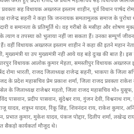
्यक्त करते हुए प्रदेश राजद के प्रधान महासचिव सह विधायक आलोक 
श प्रवक्ता सह विधायक अख्तरुल इस्लाम शाहीन, पूर्व विधान पार्षद र
क्ष राजेन्द्र सहनी ने कहा कि जननायक समतामूलक समाज के पुरोधा 
ारी व समानता के प्रतिमूर्ति थे। वह गरीबो के मसीहा और शोषण मुक
के त्याग व तपस्या को भुलाया नहीं जा सकता हैं। उनका सम्पूर्ण जीवन
ैं। वहीं विधायक अख्तरुल इस्लाम शाहीन ने कहा की इतने महान नेता 
त्री, मुख्यमंत्री या उप मुख्यमंत्री नही आये यह बड़े दुःख की बात है। इस 
यारपुर विधायक आलोक कुमार मेहता, समस्तीपुर विधायक अख्तरुल इ
र्षद रोमा भारती, राजद जिलाध्यक्ष राजेन्द्र सहनी, भाकपा के जिला सचिव 
 राजद के प्रदेश महासचिव प्रेम प्रकाश शर्मा, जिला राजद प्रवक्ता राकेश
ेल के जिलाध्यक्ष राजेश्वर महतो, जिला राजद महासचिव मो० ￰युसूफ,
ंद पासवान, प्रदीप पासवान, सुंदेश्वर राय, गुंजन देवी, विश्वनाथ राम, रा
जू यादव, शत्रुध्न यादव, रिंकू सिंह, शिवनंदन राय, राकेश कुमार, अ
न, प्रभात कुमार, मुकेश यादव, पंकज पोद्दार, दिलीप शर्मा, लखेन्द्र राय, ध
ित सैकड़ो कार्यकर्ता मौजूद थे।