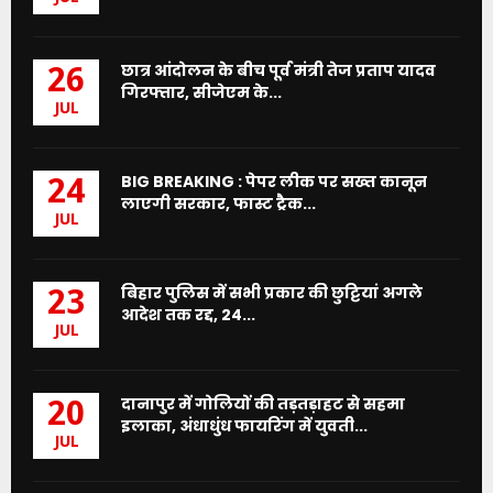
छात्र आंदोलन के बीच पूर्व मंत्री तेज प्रताप यादव
26
गिरफ्तार, सीजेएम के...
JUL
BIG BREAKING : पेपर लीक पर सख्त कानून
24
लाएगी सरकार, फास्ट ट्रैक...
JUL
बिहार पुलिस में सभी प्रकार की छुट्टियां अगले
23
आदेश तक रद्द, 24...
JUL
दानापुर में गोलियों की तड़तड़ाहट से सहमा
20
इलाका, अंधाधुंध फायरिंग में युवती...
JUL