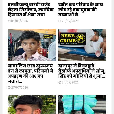
एनबीडब्ल्यू वारंटी राजेंद्र
दर्शन कर परिवार के साथ
मेहता गिरफ्तार, न्यायिक
लौट रहे एक युवक की
हिरासत में भेजा गया
बदमाशों ने...
01/08/2026
28/07/2026
नाबालिग छात्र रहस्यमय
दानापुर में दिनदहाड़े
ढंग से लापता, परिजनों ने
बेखौफ अपराधियों ने सोनू
अपहरण की आशंका
सिंह को गोलियों से भूना...
जताते...
24/07/2026
27/07/2026