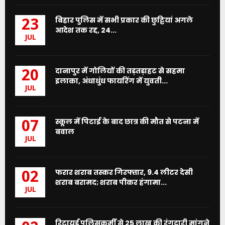
बिहार पुलिस में सभी प्रकार की छुट्टियां अगले
23
आदेश तक रद्द, 24...
JUL
दानापुर में गोलियों की तड़तड़ाहट से सहमा
20
इलाका, अंधाधुंध फायरिंग में युवती...
JUL
स्कूल में पिटाई के बाद छात्र की मौत से पटना में
07
बवाल
JUL
फरार शराब तस्कर गिरफ्तार, 9.4 लीटर देसी
02
शराब बरामद; शराब पीकर हंगामा...
JUL
रिटायर्ड पुलिसकर्मी से 25 लाख की रंगदारी मांगने