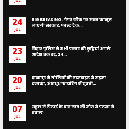
JUL
BIG BREAKING : पेपर लीक पर सख्त कानून
24
लाएगी सरकार, फास्ट ट्रैक...
JUL
बिहार पुलिस में सभी प्रकार की छुट्टियां अगले
23
आदेश तक रद्द, 24...
JUL
दानापुर में गोलियों की तड़तड़ाहट से सहमा
20
इलाका, अंधाधुंध फायरिंग में युवती...
JUL
स्कूल में पिटाई के बाद छात्र की मौत से पटना में
07
बवाल
JUL