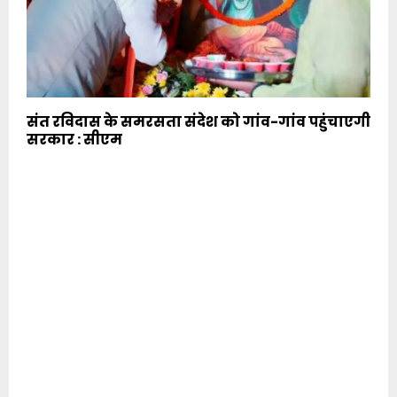
संत रविदास के समरसता संदेश को गांव-गांव पहुंचाएगी
सरकार : सीएम