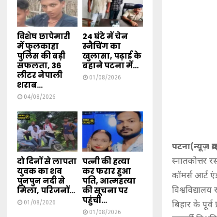
विशेष छापेमारी
24 घंटे में चेन
में फुलकाहा
स्नैचिंग का
पुलिस की बड़ी
खुलासा, पढ़ाई के
सफलता, 36
बहाने पटना में...
लीटर नेपाली
01/08/2026
शराब...
04/08/2026
पटना(न्यूज़ क्
दो दिनों से लापता
पत्नी की हत्या
स्नातकोत्तर र
युवक का शव
कर फरार हुआ
कॉमर्स आर्ट एं
पुनपुन नदी से
पति, आत्महत्या
मिला, परिजनों...
की सूचना पर
विश्वविद्यालय
पहुंची...
01/08/2026
बिहार के पूर्
01/08/2026