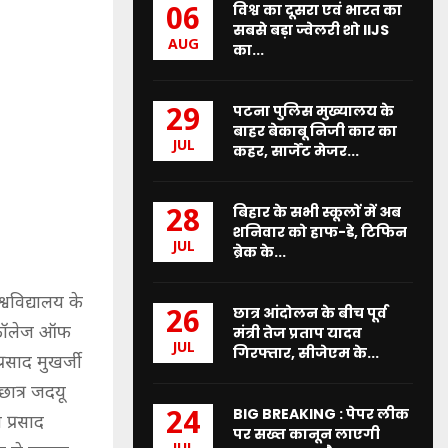
विश्व का दूसरा एवं भारत का
06
सबसे बड़ा ज्वेलरी शो IIJS
AUG
का...
पटना पुलिस मुख्यालय के
29
बाहर बेकाबू निजी कार का
JUL
कहर, सार्जेंट मेजर...
बिहार के सभी स्कूलों में अब
28
शनिवार को हाफ-डे, टिफिन
JUL
ब्रेक के...
्वविद्यालय के
छात्र आंदोलन के बीच पूर्व
26
के कॉलेज ऑफ
मंत्री तेज प्रताप यादव
JUL
गिरफ्तार, सीजेएम के...
प्रसाद मुखर्जी
छात्र जदयू
BIG BREAKING : पेपर लीक
24
 प्रसाद
पर सख्त कानून लाएगी