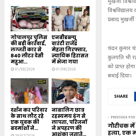
मुखर्जी विश्
विश्वविद्यालय 
प्रसाद मुखर्जी
गोपालपुर पुलिस
एनबीडब्ल्यू
की बड़ी कार्रवाई,
वारंटी राजेंद्र
चंदन कुमार चंच
लग्जरी कार से
मेहता गिरफ्तार,
840 लीटर देसी
न्यायिक हिरासत
कुलपति भी रह 
महुआ...
में भेजा गया
को प्राप्त ह
01/08/2026
01/08/2026
बधाई दिया।
SHARE
दर्शन कर परिवार
नाबालिग छात्र
के साथ लौट रहे
रहस्यमय ढंग से
PREVIOUS POS
एक युवक की
लापता, परिजनों
गौरीचक में
बदमाशों ने...
ने अपहरण की
हत्या, एक
आशंका जताते...
28/07/2026