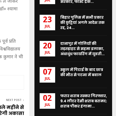
JUL
तक ले जाकर
सरकार, फास्ट ट्रैक...
 डॉ० श्यामा
बिहार पुलिस में सभी प्रकार
23
की छुट्टियां अगले आदेश तक
JUL
रद्द, 24...
ूर्व प्रति
दानापुर में गोलियों की
20
तड़तड़ाहट से सहमा इलाका,
िश्वविद्यालय
JUL
अंधाधुंध फायरिंग में युवती...
क कुमार ने भी
स्कूल में पिटाई के बाद छात्र
07
की मौत से पटना में बवाल
JUL
फरार शराब तस्कर गिरफ्तार,
02
9.4 लीटर देसी शराब बरामद;
NEXT POST
JUL
शराब पीकर हंगामा...
े महीने से
भरेगी अकासा