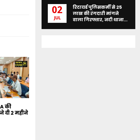
रिटायर्ड पुलिसकर्मी से 25
02
लाख की रंगदारी मांगने
JUL
वाला गिरफ्तार, नदी थाना...
BA की
ने दी 2 महीने