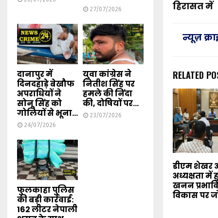
हिरासत में
27/07/2026
न्यूज़ क्
दानापुर में
युवा कांग्रेस ने
RELATED PO
दिनदहाड़े बेखौफ
नितीश सिंह पर
अपराधियों ने
हमले की निंदा
सोनू सिंह को
की, दोषियों पर...
गोलियों से भूना...
23/07/2026
24/07/2026
डीएम शेखर 
अध्यक्षता में 
खनन प्रभावित क
फुलकाहा पुलिस
विकास पर ज
की बड़ी कार्रवाई:
162 लीटर नेपाली