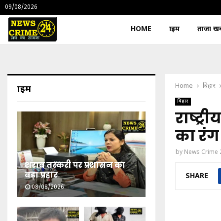
09/08/2026
HOME
क्राइम
ताजा खबर
Home
बिहार
क्राइम
बिहार
राष्ट्
का रंग
by
News Crime 
शराब तस्करी पर प्रशासन का
बड़ा प्रहार
SHARE
08/08/2026