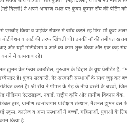
ा संघक शोध पत्रिका “तीरभुक्ती” (नई दिल्ली) व विश्व नव मैथिल सं
(नई दिल्ली) ने अपने आवरण स्थल पर कुंदन कुमार राॅय की पेटिंग को
ुर से एमबीए किया व प्राईवेट सेक्टर में जाॅब करते रहे फिर भी कुछ अ
ूथ मोटीवेशन व आर्ट की तरफ खिंचती थी। उनकी माँ की तबीयत खरा
ए और यहाँ मोटीवेशन व आर्ट का काम शुरू किया और एक कड़े संघर्
नाने में कामयाब रहे।
नल ह्युमन वेल फेयर काउंसिल, गुरुग्राम के बिहार के यूथ प्रेसीडेंट है, “
ड एम्बेसडर है। कुंदन सरकारी, गैर-सरकारी संस्थाओं के साथ जुड़ कर बच
टीवेट करते है। श्री राॅय ने पीपल के पेड़ के नीचे बस्ती के बच्चों, जिला उ
एंड मीडियम एंटरप्राइज, नवार्ड, राष्ट्रीय कृषि और ग्रामीण विकास बैंक,
ेबल ट्रस्ट, ग्रामीण स्व-रोजगार प्रशिक्षण संस्थान, नैशनल ह्यूमन वेल
बड़े स्कूल, कालेज व अन्य संस्थाओं में बच्चों, महिलाओं, युवाओं के लि
काम किया है।