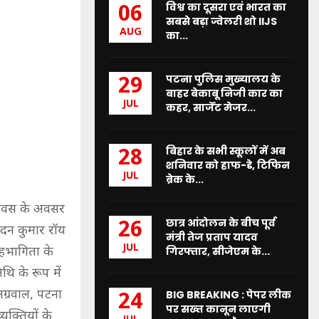
विश्व का दूसरा एवं भारत का
06
सबसे बड़ा ज्वेलरी शो IIJS
AUG
का...
पटना पुलिस मुख्यालय के
29
बाहर बेकाबू निजी कार का
JUL
कहर, सार्जेंट मेजर...
बिहार के सभी स्कूलों में अब
28
शनिवार को हाफ-डे, टिफिन
JUL
ब्रेक के...
ा दिवस के अवसर
छात्र आंदोलन के बीच पूर्व
26
ंदन कुमार रॉय
मंत्री तेज प्रताप यादव
JUL
हभागिता के
गिरफ्तार, सीजेएम के...
थि के रूप में
ग्रवाल, पटना
BIG BREAKING : पेपर लीक
24
पर सख्त कानून लाएगी
यक्तियों के