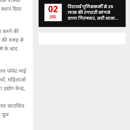
घक पत्रिका
रिटायर्ड पुलिसकर्मी से 25
02
 स्थान दिया
लाख की रंगदारी मांगने
JUL
वाला गिरफ्तार, नदी थाना...
लग करने की
ब की वजह से
ष के बाद
माय प्लेनेट माई
्चों, महिलाओं
द्योग केन्द्र,
 फेयर काउंसिल
ए यूथ