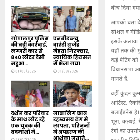
बीच दिया गया
आपको बता दें 
सोशल व मीडिय
गोपालपुर पुलिस
एनबीडब्ल्यू
इसके अलावा न
की बड़ी कार्रवाई,
वारंटी राजेंद्र
यहाँ तक की मु
लग्जरी कार से
मेहता गिरफ्तार,
840 लीटर देसी
न्यायिक हिरासत
कई पेटिंग को 
महुआ...
में भेजा गया
विधानसभा आम 
01/08/2026
01/08/2026
मानते हैं.
वहीं कुंदन क
आर्टिस्ट, एंक
बलाईडनेस है।
दर्शन कर परिवार
नाबालिग छात्र
के साथ लौट रहे
रहस्यमय ढंग से
भूरा, कत्थई, 
एक युवक की
लापता, परिजनों
रंगों का उपयो
बदमाशों ने...
ने अपहरण की
आशंका जताते...
28/07/2026