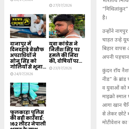
भारतीय मिथिल
27/07/2026
“मिथिलांकुर” 
है।
उन्होंने नागप
चाहत उन्हे य
दानापुर में
युवा कांग्रेस ने
बिहार वापस आ
दिनदहाड़े बेखौफ
नितीश सिंह पर
अपराधियों ने
हमले की निंदा
अपनी पहचान ब
सोनू सिंह को
की, दोषियों पर...
गोलियों से भूना...
23/07/2026
कुंदन राॅय नैश
24/07/2026
नीड” के ब्रां
व युवाओं को मो
माइक्रो स्माल 
आगा खान चैरिट
फुलकाहा पुलिस
से लेकर छोटे 
की बड़ी कार्रवाई:
मोटीवेशन का 
162 लीटर नेपाली