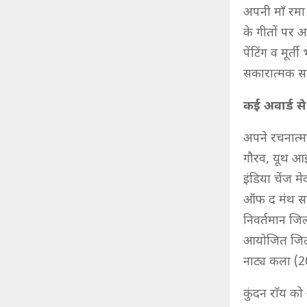
अपनी माँ रमा 
के गीतों पर 
पेंटिंग व मूर्
सकारात्मक सम
कई अवार्ड से 
अपने रचनात्मक
गौरव, यूथ आइ
इंडिया चेंज म
ऑफ द मंथ समेत
निवर्तमान जिल
आयोजित जिला स
नाट्य कला (20
कुंदन राॅय क