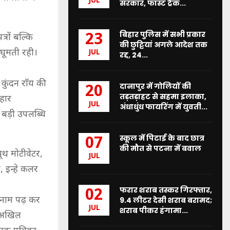
JUL
सरकार, फास्ट ट्रैक...
बिहार पुलिस में सभी प्रकार
23
्रों बल्कि
की छुट्टियां अगले आदेश तक
घूमती रही।
JUL
रद्द, 24...
कुंदन राॅय की
दानापुर में गोलियों की
20
तड़तड़ाहट से सहमा इलाका,
िहार
JUL
अंधाधुंध फायरिंग में युवती...
 बड़ी उपलब्धि
स्कूल में पिटाई के बाद छात्र
07
की मौत से पटना में बवाल
ूथ मोटीवेटर,
JUL
, इन्हे कलर
फरार शराब तस्कर गिरफ्तार,
02
े नाम पढ़ कर
9.4 लीटर देसी शराब बरामद;
JUL
शराब पीकर हंगामा...
। अखिल