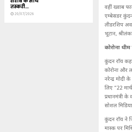
शराब के साथ
तस्करी...
वहीं ख्वाब फा
20/07/2026
एम्बेसडर कुं
लीडरशिप अवार्
भूटान, श्रीलंक
कोरोना थीम प
कुंदन राॅय कह
कोरोना और ला
नरेन्द्र मोदी
लिए “22 मार्
प्रधानमंत्री क
सोशल मिडिया, 
कुंदन राॅय ने
मास्क पर मिथिल