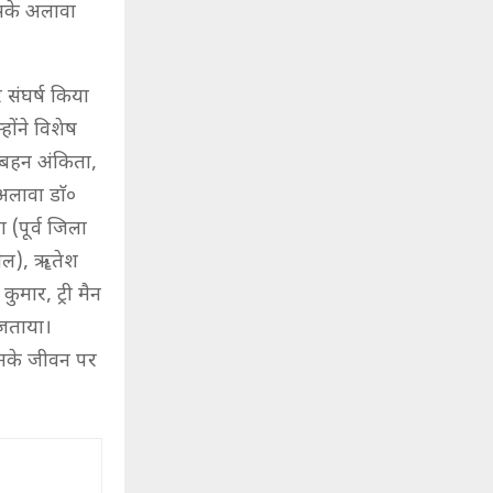
इसके अलावा
 संघर्ष किया
होंने विशेष
, बहन अंकिता,
अलावा डाॅ०
 (पूर्व जिला
ंसिल), ॠतेश
ुमार, ट्री मैन
 जताया।
 उनके जीवन पर