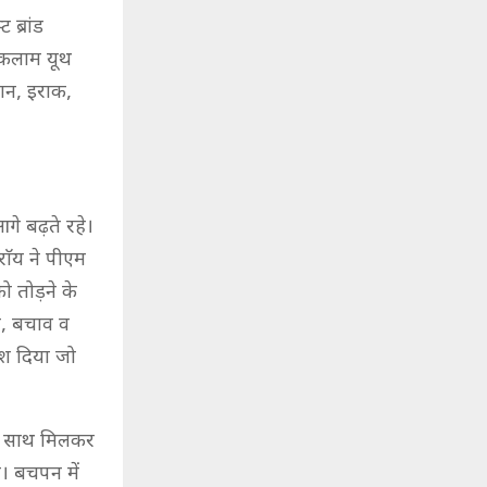
ब्रांड
 कलाम यूथ
तान, इराक,
गे बढ़ते रहे।
ाॅय ने पीएम
ो तोड़ने के
ी, बचाव व
देश दिया जो
 के साथ मिलकर
या। बचपन में