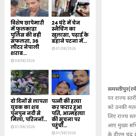
विशेष छापेमारी
24 घंटे में चेन
में फुलकाहा
स्नैचिंग का
पुलिस की बड़ी
खुलासा, पढ़ाई के
सफलता, 36
बहाने पटना में...
लीटर नेपाली
01/08/2026
शराब...
04/08/2026
समस्तीपुर(र
पर राज्य स्त
दो दिनों से लापता
पत्नी की हत्या
युवक का शव
कर फरार हुआ
को उनकी मतदा
पुनपुन नदी से
पति, आत्महत्या
लिए राज्य स्त
मिला, परिजनों...
की सूचना पर
पहुंची...
आए मुख्य सचि
01/08/2026
01/08/2026
के डीएम चंद्र