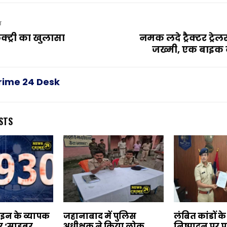
T
क्ट्री का खुलासा
नमक लदे ट्रैक्टर ट्र
जख्मी, एक बाइक दु
rime 24 Desk
STS
ाइन के व्यापक
जहानाबाद में पुलिस
लंबित कांडों क
कर ‘साइबर
अधीक्षक ने किया लोक
निष्पादन पर 