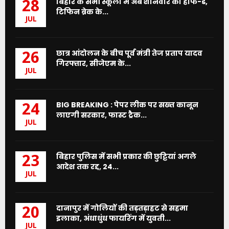
बिहार के सभी स्कूलों में अब शनिवार को हाफ-डे,
28
टिफिन ब्रेक के...
JUL
छात्र आंदोलन के बीच पूर्व मंत्री तेज प्रताप यादव
26
गिरफ्तार, सीजेएम के...
JUL
BIG BREAKING : पेपर लीक पर सख्त कानून
24
लाएगी सरकार, फास्ट ट्रैक...
JUL
बिहार पुलिस में सभी प्रकार की छुट्टियां अगले
23
आदेश तक रद्द, 24...
JUL
दानापुर में गोलियों की तड़तड़ाहट से सहमा
20
इलाका, अंधाधुंध फायरिंग में युवती...
JUL