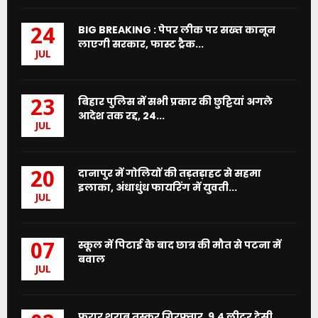
BIG BREAKING : पेपर लीक पर सख्त कानून
24
लाएगी सरकार, फास्ट ट्रैक...
JUL
बिहार पुलिस में सभी प्रकार की छुट्टियां अगले
23
आदेश तक रद्द, 24...
JUL
दानापुर में गोलियों की तड़तड़ाहट से सहमा
20
इलाका, अंधाधुंध फायरिंग में युवती...
JUL
स्कूल में पिटाई के बाद छात्र की मौत से पटना में
07
बवाल
JUL
फरार शराब तस्कर गिरफ्तार, 9.4 लीटर देसी