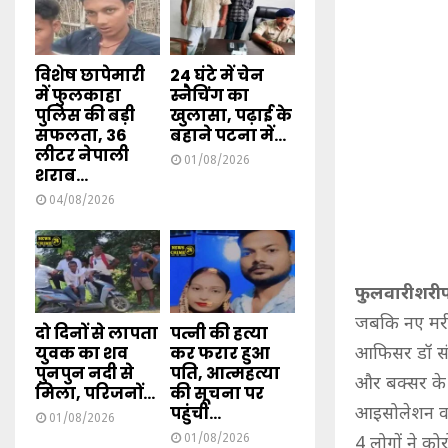
विशेष छापेमारी
24 घंटे में चेन
में फुलकाहा
स्नैचिंग का
पुलिस की बड़ी
खुलासा, पढ़ाई के
सफलता, 36
बहाने पटना में...
लीटर नेपाली
01/08/2026
शराब...
04/08/2026
फुलवारीशरी
जबकि नए मरीज
दो दिनों से लापता
पत्नी की हत्या
युवक का शव
कर फरार हुआ
आफिसर डॉ संज
पुनपुन नदी से
पति, आत्महत्या
और बक्सर के 
मिला, परिजनों...
की सूचना पर
पहुंची...
आइसोलेशन वार्
01/08/2026
01/08/2026
4 लोगों ने को