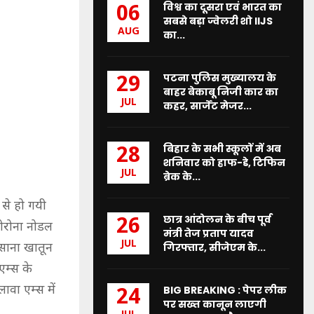
विश्व का दूसरा एवं भारत का
06
सबसे बड़ा ज्वेलरी शो IIJS
AUG
का...
पटना पुलिस मुख्यालय के
29
बाहर बेकाबू निजी कार का
JUL
कहर, सार्जेंट मेजर...
बिहार के सभी स्कूलों में अब
28
शनिवार को हाफ-डे, टिफिन
JUL
ब्रेक के...
 से हो गयी
छात्र आंदोलन के बीच पूर्व
26
कोरोना नोडल
मंत्री तेज प्रताप यादव
JUL
साना खातून
गिरफ्तार, सीजेएम के...
एम्स के
ावा एम्स में
BIG BREAKING : पेपर लीक
24
पर सख्त कानून लाएगी