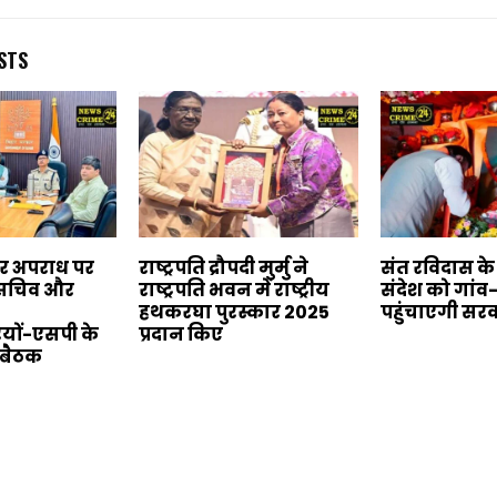
STS
बर अपराध पर
राष्ट्रपति द्रौपदी मुर्मु ने
संत रविदास क
य सचिव और
राष्ट्रपति भवन में राष्ट्रीय
संदेश को गांव
हथकरघा पुरस्कार 2025
पहुंचाएगी सर
यों-एसपी के
प्रदान किए
 बैठक