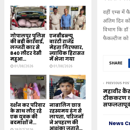
वहीं एम्स में
अंतिम दिन को
विभाग कि डॉ 
गोपालपुर पुलिस
एनबीडब्ल्यू
फैकल्टीज को
की बड़ी कार्रवाई,
वारंटी राजेंद्र
लग्जरी कार से
मेहता गिरफ्तार,
840 लीटर देसी
न्यायिक हिरासत
महुआ...
में भेजा गया
SHARE
01/08/2026
01/08/2026
PREVIOUS POS
महावीर कैंस
टीककरण क
सफलतापूर्
दर्शन कर परिवार
नाबालिग छात्र
के साथ लौट रहे
रहस्यमय ढंग से
एक युवक की
लापता, परिजनों
बदमाशों ने...
ने अपहरण की
News C
आशंका जताते...
28/07/2026