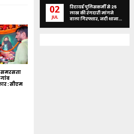
रिटायर्ड पुलिसकर्मी से 25
02
लाख की रंगदारी मांगने
JUL
वाला गिरफ्तार, नदी थाना...
े समरसता
-गांव
कार : सीएम