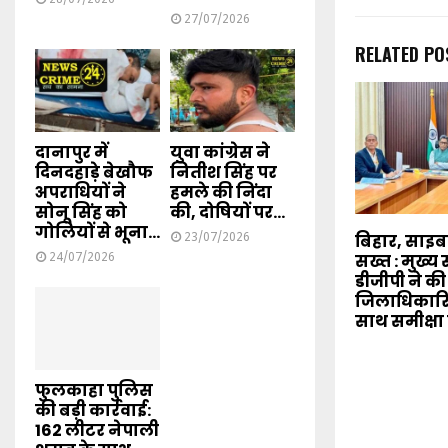
27/07/2026
RELATED PO
दानापुर में
युवा कांग्रेस ने
दिनदहाड़े बेखौफ
नितीश सिंह पर
अपराधियों ने
हमले की निंदा
सोनू सिंह को
की, दोषियों पर...
गोलियों से भूना...
23/07/2026
बिहार, साइ
24/07/2026
सख्त : मुख्
डीजीपी ने की
जिलाधिकारि
साथ समीक्षा
फुलकाहा पुलिस
की बड़ी कार्रवाई:
162 लीटर नेपाली