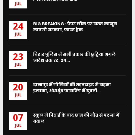
JUL
BIG BREAKING : पेपर लीक पर सख्त कानून
24
लाएगी सरकार, फास्ट ट्रैक...
JUL
बिहार पुलिस में सभी प्रकार की छुट्टियां अगले
23
आदेश तक रद्द, 24...
JUL
दानापुर में गोलियों की तड़तड़ाहट से सहमा
20
इलाका, अंधाधुंध फायरिंग में युवती...
JUL
स्कूल में पिटाई के बाद छात्र की मौत से पटना में
07
बवाल
JUL