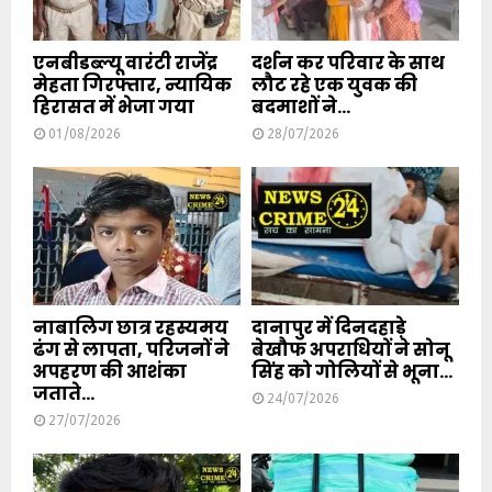
एनबीडब्ल्यू वारंटी राजेंद्र
दर्शन कर परिवार के साथ
मेहता गिरफ्तार, न्यायिक
लौट रहे एक युवक की
हिरासत में भेजा गया
बदमाशों ने...
01/08/2026
28/07/2026
नाबालिग छात्र रहस्यमय
दानापुर में दिनदहाड़े
ढंग से लापता, परिजनों ने
बेखौफ अपराधियों ने सोनू
अपहरण की आशंका
सिंह को गोलियों से भूना...
जताते...
24/07/2026
27/07/2026