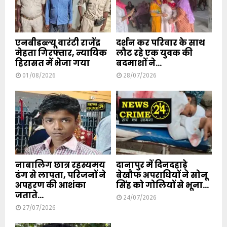
एनबीडब्ल्यू वारंटी राजेंद्र
दर्शन कर परिवार के साथ
मेहता गिरफ्तार, न्यायिक
लौट रहे एक युवक की
हिरासत में भेजा गया
बदमाशों ने...
01/08/2026
28/07/2026
नाबालिग छात्र रहस्यमय
दानापुर में दिनदहाड़े
ढंग से लापता, परिजनों ने
बेखौफ अपराधियों ने सोनू
अपहरण की आशंका
सिंह को गोलियों से भूना...
जताते...
24/07/2026
27/07/2026