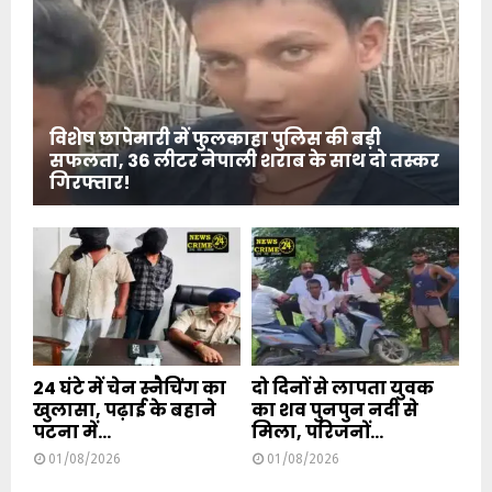
विशेष छापेमारी में फुलकाहा पुलिस की बड़ी
सफलता, 36 लीटर नेपाली शराब के साथ दो तस्कर
गिरफ्तार!
24 घंटे में चेन स्नैचिंग का
दो दिनों से लापता युवक
खुलासा, पढ़ाई के बहाने
का शव पुनपुन नदी से
पटना में...
मिला, परिजनों...
01/08/2026
01/08/2026