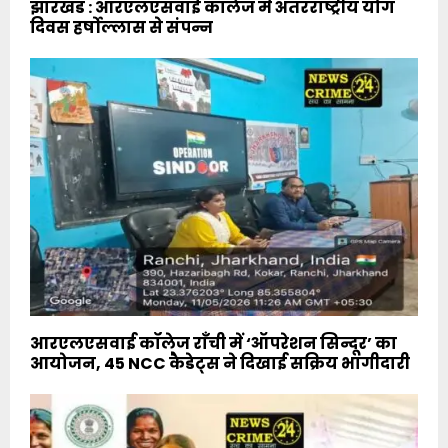
झारखंड : आरएलएसवाई कॉलेज में अंतरराष्ट्रीय योग
दिवस हर्षोल्लास से संपन्न
आरएलएसवाई कॉलेज राँची में ‘ऑपरेशन सिन्दूर’ का
आयोजन, 45 NCC कैडेट्स ने दिखाई सक्रिय भागीदारी