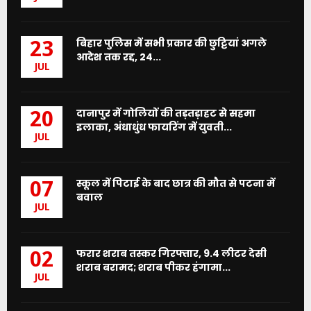
बिहार पुलिस में सभी प्रकार की छुट्टियां अगले
23
आदेश तक रद्द, 24...
JUL
दानापुर में गोलियों की तड़तड़ाहट से सहमा
20
इलाका, अंधाधुंध फायरिंग में युवती...
JUL
स्कूल में पिटाई के बाद छात्र की मौत से पटना में
07
बवाल
JUL
फरार शराब तस्कर गिरफ्तार, 9.4 लीटर देसी
02
शराब बरामद; शराब पीकर हंगामा...
JUL