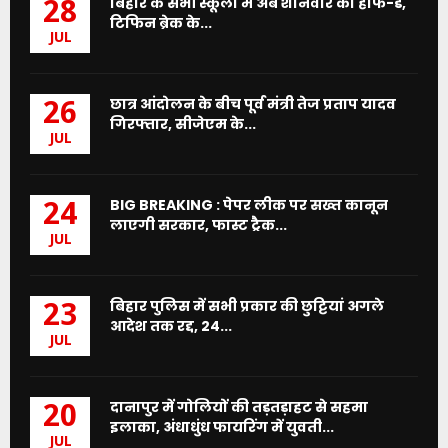
बिहार के सभी स्कूलों में अब शनिवार को हाफ-डे,
28
टिफिन ब्रेक के...
JUL
छात्र आंदोलन के बीच पूर्व मंत्री तेज प्रताप यादव
26
गिरफ्तार, सीजेएम के...
JUL
BIG BREAKING : पेपर लीक पर सख्त कानून
24
लाएगी सरकार, फास्ट ट्रैक...
JUL
बिहार पुलिस में सभी प्रकार की छुट्टियां अगले
23
आदेश तक रद्द, 24...
JUL
दानापुर में गोलियों की तड़तड़ाहट से सहमा
20
इलाका, अंधाधुंध फायरिंग में युवती...
JUL