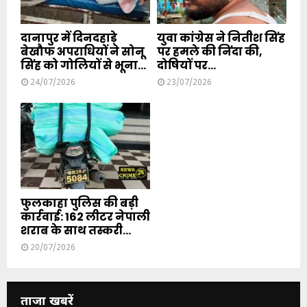
दानापुर में दिनदहाड़े
युवा कांग्रेस ने नितीश सिंह
बेखौफ अपराधियों ने सोनू
पर हमले की निंदा की,
सिंह को गोलियों से भूना...
दोषियों पर...
24/07/2026
23/07/2026
फुलकाहा पुलिस की बड़ी
कार्रवाई: 162 लीटर नेपाली
शराब के साथ तस्करी...
20/07/2026
ताजा खबरें