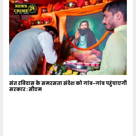
संत रविदास के समरसता संदेश को गांव-गांव पहुंचाएगी
सरकार : सीएम