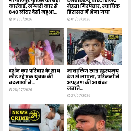
गोपालपुर पुलिस की बड़ी
एनबीडब्ल्यू वारंटी राजेंद्र
कार्रवाई, लग्जरी कार से
मेहता गिरफ्तार, न्यायिक
840 लीटर देसी महुआ...
हिरासत में भेजा गया
01/08/2026
01/08/2026
दर्शन कर परिवार के साथ
नाबालिग छात्र रहस्यमय
लौट रहे एक युवक की
ढंग से लापता, परिजनों ने
बदमाशों ने...
अपहरण की आशंका
जताते...
28/07/2026
27/07/2026