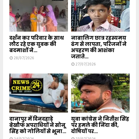
दर्शन कर परिवार के साथ
नाबालिग छात्र रहस्यमय
लौट रहे एक युवक की
ढंग से लापता, परिजनों ने
बदमाशों ने...
अपहरण की आशंका
जताते...
28/07/2026
27/07/2026
दानापुर में दिनदहाड़े
युवा कांग्रेस ने नितीश सिंह
बेखौफ अपराधियों ने सोनू
पर हमले की निंदा की,
सिंह को गोलियों से भूना...
दोषियों पर...