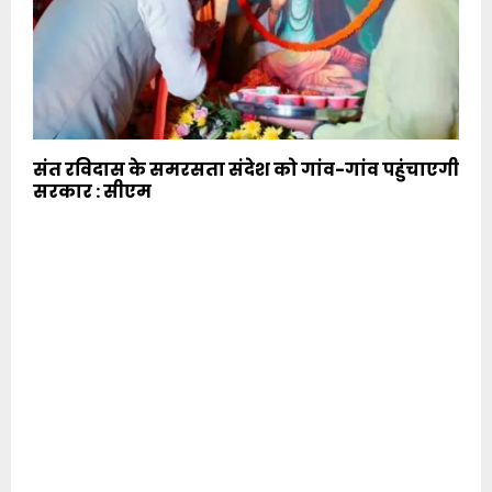
संत रविदास के समरसता संदेश को गांव-गांव पहुंचाएगी
सरकार : सीएम