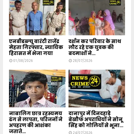
एनबीडब्ल्यू वारंटी राजेंद्र
दर्शन कर परिवार के साथ
मेहता गिरफ्तार, न्यायिक
लौट रहे एक युवक की
हिरासत में भेजा गया
बदमाशों ने...
01/08/2026
28/07/2026
नाबालिग छात्र रहस्यमय
दानापुर में दिनदहाड़े
ढंग से लापता, परिजनों ने
बेखौफ अपराधियों ने सोनू
अपहरण की आशंका
सिंह को गोलियों से भूना...
जताते...
24/07/2026