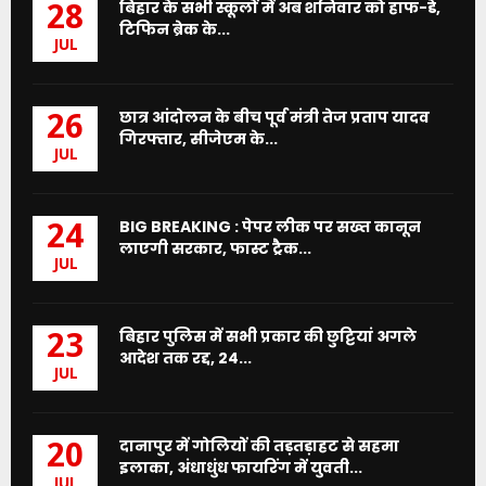
बिहार के सभी स्कूलों में अब शनिवार को हाफ-डे,
28
टिफिन ब्रेक के...
JUL
छात्र आंदोलन के बीच पूर्व मंत्री तेज प्रताप यादव
26
गिरफ्तार, सीजेएम के...
JUL
BIG BREAKING : पेपर लीक पर सख्त कानून
24
लाएगी सरकार, फास्ट ट्रैक...
JUL
बिहार पुलिस में सभी प्रकार की छुट्टियां अगले
23
आदेश तक रद्द, 24...
JUL
दानापुर में गोलियों की तड़तड़ाहट से सहमा
20
इलाका, अंधाधुंध फायरिंग में युवती...
JUL