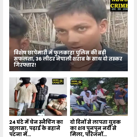
विशेष छापेमारी में फुलकाहा पुलिस की बड़ी
सफलता, 36 लीटर नेपाली शराब के साथ दो तस्कर
गिरफ्तार!
24 घंटे में चेन स्नैचिंग का
दो दिनों से लापता युवक
खुलासा, पढ़ाई के बहाने
का शव पुनपुन नदी से
पटना में...
मिला, परिजनों...