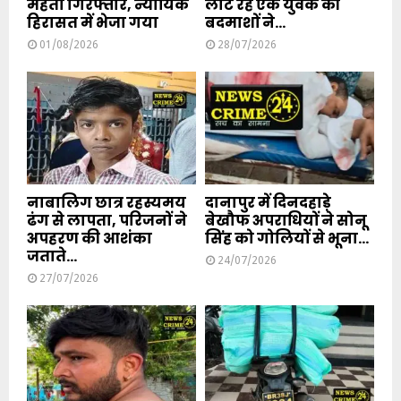
मेहता गिरफ्तार, न्यायिक
लौट रहे एक युवक की
हिरासत में भेजा गया
बदमाशों ने...
01/08/2026
28/07/2026
नाबालिग छात्र रहस्यमय
दानापुर में दिनदहाड़े
ढंग से लापता, परिजनों ने
बेखौफ अपराधियों ने सोनू
अपहरण की आशंका
सिंह को गोलियों से भूना...
जताते...
24/07/2026
27/07/2026