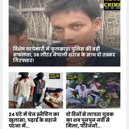
विशेष छापेमारी में फुलकाहा पुलिस की बड़ी
सफलता, 36 लीटर नेपाली शराब के साथ दो तस्कर
गिरफ्तार!
24 घंटे में चेन स्नैचिंग का
दो दिनों से लापता युवक
खुलासा, पढ़ाई के बहाने
का शव पुनपुन नदी से
पटना में...
मिला, परिजनों...