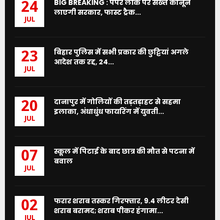
BIG BREAKING : पेपर लीक पर सख्त कानून
24
लाएगी सरकार, फास्ट ट्रैक...
JUL
बिहार पुलिस में सभी प्रकार की छुट्टियां अगले
23
आदेश तक रद्द, 24...
JUL
दानापुर में गोलियों की तड़तड़ाहट से सहमा
20
इलाका, अंधाधुंध फायरिंग में युवती...
JUL
स्कूल में पिटाई के बाद छात्र की मौत से पटना में
07
बवाल
JUL
फरार शराब तस्कर गिरफ्तार, 9.4 लीटर देसी
02
शराब बरामद; शराब पीकर हंगामा...
JUL