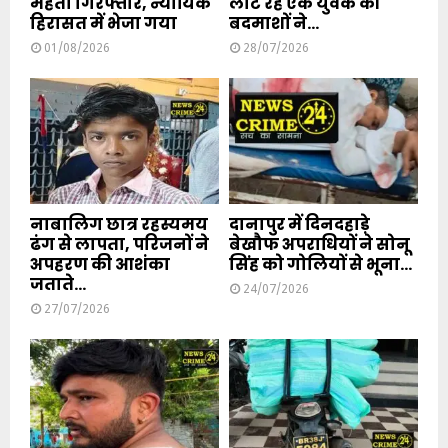
मेहता गिरफ्तार, न्यायिक
लौट रहे एक युवक की
हिरासत में भेजा गया
बदमाशों ने...
01/08/2026
28/07/2026
नाबालिग छात्र रहस्यमय
दानापुर में दिनदहाड़े
ढंग से लापता, परिजनों ने
बेखौफ अपराधियों ने सोनू
अपहरण की आशंका
सिंह को गोलियों से भूना...
जताते...
24/07/2026
27/07/2026