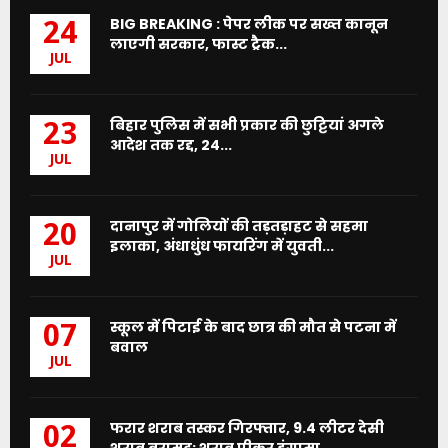
BIG BREAKING : पेपर लीक पर सख्त कानून
24
लाएगी सरकार, फास्ट ट्रैक...
JUL
बिहार पुलिस में सभी प्रकार की छुट्टियां अगले
23
आदेश तक रद्द, 24...
JUL
दानापुर में गोलियों की तड़तड़ाहट से सहमा
20
इलाका, अंधाधुंध फायरिंग में युवती...
JUL
स्कूल में पिटाई के बाद छात्र की मौत से पटना में
07
बवाल
JUL
फरार शराब तस्कर गिरफ्तार, 9.4 लीटर देसी
02
शराब बरामद; शराब पीकर हंगामा...