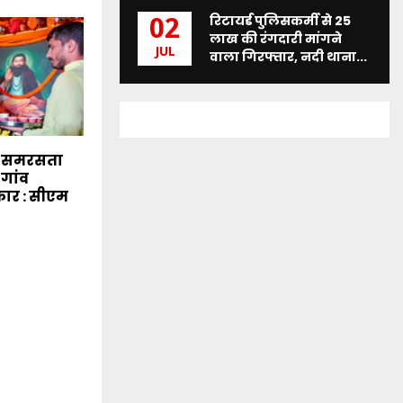
रिटायर्ड पुलिसकर्मी से 25
02
लाख की रंगदारी मांगने
JUL
वाला गिरफ्तार, नदी थाना...
े समरसता
-गांव
कार : सीएम