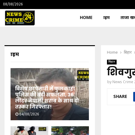
08/08/2026
HOME
क्राइम
ताजा खबर
Home
बिहार
क्राइम
बिहार
शिवगु
by
News Crime 
विशेष छापेमारी में फुलकाहा
पुलिस की बड़ी सफलता, 36
SHARE
लीटर नेपाली शराब के साथ दो
तस्कर गिरफ्तार!
04/08/2026