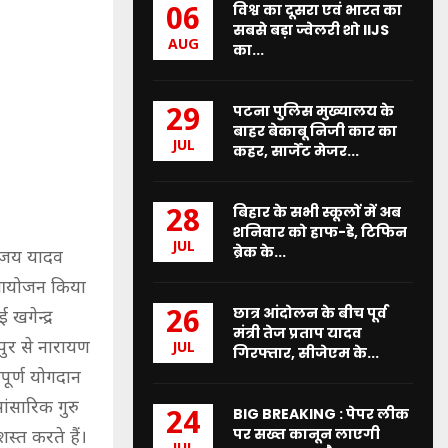
विश्व का दूसरा एवं भारत का
06
सबसे बड़ा ज्वेलरी शो IIJS
AUG
का...
पटना पुलिस मुख्यालय के
29
बाहर बेकाबू निजी कार का
JUL
कहर, सार्जेंट मेजर...
बिहार के सभी स्कूलों में अब
28
शनिवार को हाफ-डे, टिफिन
JUL
ब्रेक के...
संजय यादव
का आयोजन किया
छात्र आंदोलन के बीच पूर्व
26
 खगेन्द्र
मंत्री तेज प्रताप यादव
कपुर से नारायण
JUL
गिरफ्तार, सीजेएम के...
पूर्ण योगदान
ांसारिक गुरु
BIG BREAKING : पेपर लीक
24
पर सख्त कानून लाएगी
शस्त करते हैं।