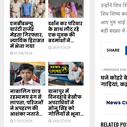
उन्होंने शिव 
शिव शिष्य बन
आए गुरु भाई न
एनबीडब्ल्यू
दर्शन कर परिवार
वारंटी राजेंद्र
के साथ लौट रहे
बड़ी संख्या म
मेहता गिरफ्तार,
एक युवक की
न्यायिक हिरासत
बदमाशों ने...
में भेजा गया
28/07/2026
SHARE
01/08/2026
PREVIOUS POS
घने कोहरे 
गाड़ियां, 
नाबालिग छात्र
दानापुर में
रहस्यमय ढंग से
दिनदहाड़े बेखौफ
News C
लापता, परिजनों
अपराधियों ने
ने अपहरण की
सोनू सिंह को
आशंका जताते...
गोलियों से भूना...
27/07/2026
24/07/2026
RELATED PO