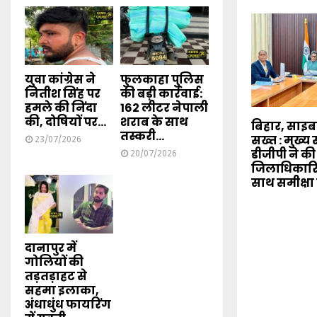
युवा कांग्रेस ने
फुलकाहा पुलिस
नितीश सिंह पर
की बड़ी कार्रवाई:
हमले की निंदा
162 लीटर नेपाली
की, दोषियों पर...
शराब के साथ
बिहार, साइ
तस्करी...
सख्त : मुख्
23/07/2026
डीजीपी ने की
20/07/2026
जिलाधिकारि
साथ समीक्षा
दानापुर में
गोलियों की
तड़तड़ाहट से
सहमा इलाका,
अंधाधुंध फायरिंग