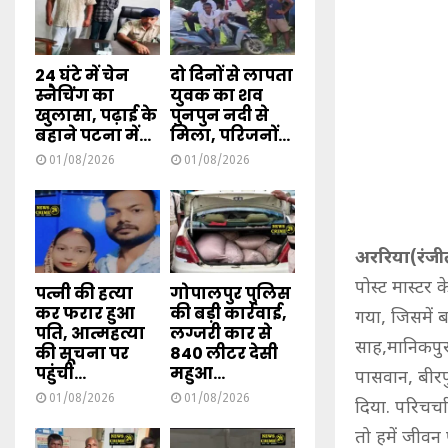
24 घंटे में चेन
दो दिनों से लापता
स्नैचिंग का
युवक का शव
खुलासा, पढ़ाई के
पुनपुन नदी से
बहाने पटना में...
मिला, परिजनों...
01/08/2026
01/08/2026
अररिया(रंजी
पोस्ट मास्टर 
पत्नी की हत्या
गोपालपुर पुलिस
कर फरार हुआ
की बड़ी कार्रवाई,
गया, जिसमें बड
पति, आत्महत्या
लग्जरी कार से
साह,मानिकपुर स
की सूचना पर
840 लीटर देसी
पहुंची...
महुआ...
पासवान, बीरपु
01/08/2026
01/08/2026
दिया. परिचर्च
तो हमें जीवन प