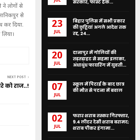
JUL
सरकार, फास्ट ट्रैक...
ने लोगों से
मानिकपुर से
बिहार पुलिस में सभी प्रकार
23
्ध कर दिया.
की छुट्टियां अगले आदेश तक
JUL
रद्द, 24...
ा लिया।
दानापुर में गोलियों की
20
तड़तड़ाहट से सहमा इलाका,
JUL
अंधाधुंध फायरिंग में युवती...
NEXT POST
स्कूल में पिटाई के बाद छात्र
07
े को राज..!
की मौत से पटना में बवाल
JUL
फरार शराब तस्कर गिरफ्तार,
02
9.4 लीटर देसी शराब बरामद;
JUL
शराब पीकर हंगामा...