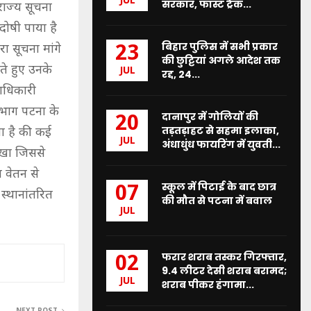
JUL
सरकार, फास्ट ट्रैक...
ाज्य सूचना
ोषी पाया है
बिहार पुलिस में सभी प्रकार
23
ा सूचना मांगे
की छुट्टियां अगले आदेश तक
ते हुए उनके
JUL
रद्द, 24...
ाधिकारी
िभाग पटना के
दानापुर में गोलियों की
20
तड़तड़ाहट से सहमा इलाका,
या है की कई
JUL
अंधाधुंध फायरिंग में युवती...
रखा जिससे
ल वेतन से
स्कूल में पिटाई के बाद छात्र
07
स्थानांतरित
की मौत से पटना में बवाल
JUL
फरार शराब तस्कर गिरफ्तार,
02
9.4 लीटर देसी शराब बरामद;
JUL
शराब पीकर हंगामा...