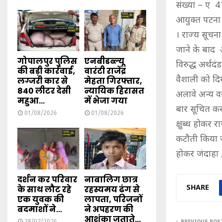
संख्या – ए 4
आयुक्त पटना 
। राज्य सूचना
जाने के बाद 
गोपालपुर पुलिस
एनबीडब्ल्यू
विरुद्ध अर्थ
की बड़ी कार्रवाई,
वारंटी राजेंद्र
वैशाली को दि
लग्जरी कार से
मेहता गिरफ्तार,
840 लीटर देसी
न्यायिक हिरासत
अलावे अन्य वर
महुआ...
में भेजा गया
बार सूचित कर
01/08/2026
01/08/2026
क्षुब्ध होकर 
कटौती किया ज
होकर जंदाहा ,
दर्शन कर परिवार
नाबालिग छात्र
SHARE
के साथ लौट रहे
रहस्यमय ढंग से
एक युवक की
लापता, परिजनों
बदमाशों ने...
ने अपहरण की
आशंका जताते...
28/07/2026