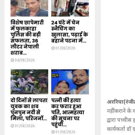
विशेष छापेमारी
24 घंटे में चेन
में फुलकाहा
स्नैचिंग का
पुलिस की बड़ी
खुलासा, पढ़ाई के
सफलता, 36
बहाने पटना में...
लीटर नेपाली
01/08/2026
शराब...
04/08/2026
दो दिनों से लापता
पत्नी की हत्या
अररिया(रंजी
युवक का शव
कर फरार हुआ
नहीं कराने क
पुनपुन नदी से
पति, आत्महत्या
मिला, परिजनों...
की सूचना पर
द्वारा पच्चीस
पहुंची...
01/08/2026
कार्यकर्ता ड
01/08/2026