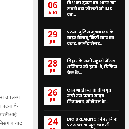
विश्व का दूसरा एवं भारत का
06
सबसे बड़ा ज्वेलरी शो IIJS
AUG
का...
पटना पुलिस मुख्यालय के
29
बाहर बेकाबू निजी कार का
JUL
कहर, सार्जेंट मेजर...
बिहार के सभी स्कूलों में अब
28
शनिवार को हाफ-डे, टिफिन
JUL
ब्रेक के...
छात्र आंदोलन के बीच पूर्व
26
मंत्री तेज प्रताप यादव
ना उपलब्ध
JUL
गिरफ्तार, सीजेएम के...
ग पटना के
के आरटीआई
BIG BREAKING : पेपर लीक
24
रबिसगंज वाद
पर सख्त कानून लाएगी