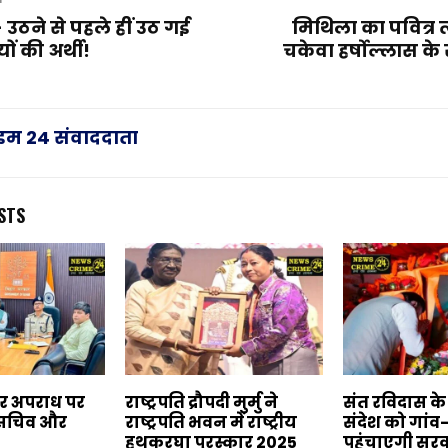
T
उठने से पहले हीं उठ गई
मिथिला का पवित्र त
ों की अर्थी!
चकेवा हर्षोल्लास क
राइम 24 संवाददाता
STS
बर अपराध पर
राष्ट्रपति द्रौपदी मुर्मु ने
संत रविदास क
य सचिव और
राष्ट्रपति भवन में राष्ट्रीय
संदेश को गांव
हथकरघा पुरस्कार 2025
पहुंचाएगी सर