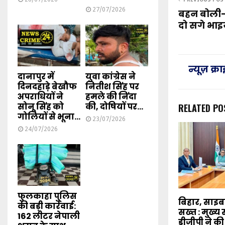
PREVIOUS POS
27/07/2026
बहन बोली- 
दो सगे भाइय
न्यूज़ क्
दानापुर में
युवा कांग्रेस ने
दिनदहाड़े बेखौफ
नितीश सिंह पर
अपराधियों ने
हमले की निंदा
सोनू सिंह को
की, दोषियों पर...
RELATED PO
गोलियों से भूना...
23/07/2026
24/07/2026
फुलकाहा पुलिस
बिहार, साइ
की बड़ी कार्रवाई:
सख्त : मुख्
162 लीटर नेपाली
डीजीपी ने की