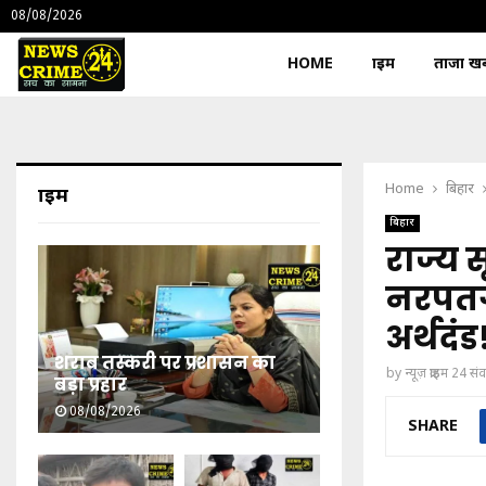
08/08/2026
HOME
क्राइम
ताजा खबर
Home
बिहार
क्राइम
बिहार
राज्य
नरपतग
अर्थदंड
शराब तस्करी पर प्रशासन का
by
न्यूज़ क्राइम 24 स
बड़ा प्रहार
08/08/2026
SHARE