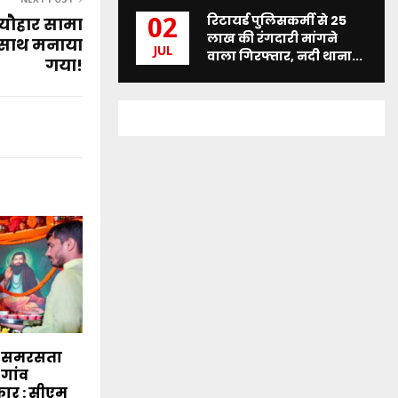
NEXT POST
रिटायर्ड पुलिसकर्मी से 25
्यौहार सामा
02
लाख की रंगदारी मांगने
े साथ मनाया
JUL
वाला गिरफ्तार, नदी थाना...
गया!
े समरसता
-गांव
कार : सीएम