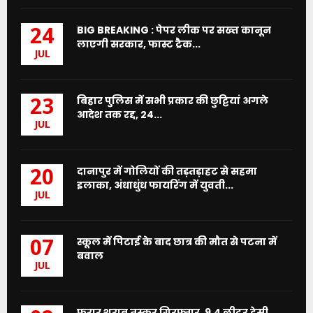
BIG BREAKING : पेपर लीक पर सख्त कानून
24
लाएगी सरकार, फास्ट ट्रैक...
JUL
बिहार पुलिस में सभी प्रकार की छुट्टियां अगले
23
आदेश तक रद्द, 24...
JUL
दानापुर में गोलियों की तड़तड़ाहट से सहमा
20
इलाका, अंधाधुंध फायरिंग में युवती...
JUL
स्कूल में पिटाई के बाद छात्र की मौत से पटना में
07
बवाल
JUL
फरार शराब तस्कर गिरफ्तार, 9.4 लीटर देसी