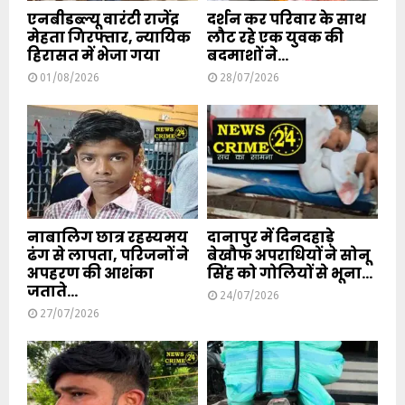
एनबीडब्ल्यू वारंटी राजेंद्र
दर्शन कर परिवार के साथ
मेहता गिरफ्तार, न्यायिक
लौट रहे एक युवक की
हिरासत में भेजा गया
बदमाशों ने...
01/08/2026
28/07/2026
नाबालिग छात्र रहस्यमय
दानापुर में दिनदहाड़े
ढंग से लापता, परिजनों ने
बेखौफ अपराधियों ने सोनू
अपहरण की आशंका
सिंह को गोलियों से भूना...
जताते...
24/07/2026
27/07/2026