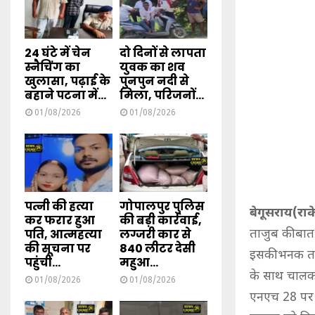
24 घंटे में चेन
दो दिनों से लापता
स्नैचिंग का
युवक का शव
खुलासा, पढ़ाई के
पुनपुन नदी से
बहाने पटना में...
मिला, परिजनों...
01/08/2026
01/08/2026
पत्नी की हत्या
गोपालपुर पुलिस
बेगूसराय(रा
कर फरार हुआ
की बड़ी कार्रवाई,
पति, आत्महत्या
लग्जरी कार से
ताजुब की बात 
की सूचना पर
840 लीटर देसी
इसकी भनक तक न
पहुंची...
महुआ...
के साथ चालक क
01/08/2026
01/08/2026
एनएच 28 पर स