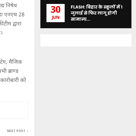
्य निषेध
FLASH: बिहार के स्कूलों में 1
30
जुलाई से फिर लागू होगी
ाड़ा एनएच 28
JUN
सामान्य...
 टीम द्वारा
ै।
टेग, मैजिक
ी ब्राण्ड
 कारोबारी को
NEXT POST