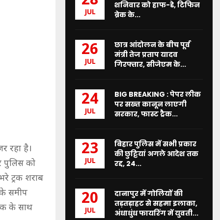
28
शनिवार को हाफ-डे, टिफिन
JUL
ब्रेक के...
छात्र आंदोलन के बीच पूर्व
26
मंत्री तेज प्रताप यादव
JUL
गिरफ्तार, सीजेएम के...
BIG BREAKING : पेपर लीक
24
पर सख्त कानून लाएगी
JUL
सरकार, फास्ट ट्रैक...
बिहार पुलिस में सभी प्रकार
23
जर रहा है।
की छुट्टियां अगले आदेश तक
JUL
और पुलिस को
रद्द, 24...
भरे ट्रक शराब
व के समीप
दानापुर में गोलियों की
20
तड़तड़ाहट से सहमा इलाका,
्रक के साथ
JUL
अंधाधुंध फायरिंग में युवती...